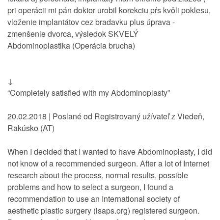
pri operácii mi pán doktor urobil korekciu pŕs kvôli poklesu,
vloženie implantátov cez bradavku plus úprava -
zmenšenie dvorca, výsledok SKVELÝ
Abdominoplastika (Operácia brucha)
↓
“Completely satisfied with my Abdominoplasty”
20.02.2018 | Poslané od Registrovaný užívateľ z Viedeň,
Rakúsko (AT)
When I decided that I wanted to have Abdominoplasty, I did
not know of a recommended surgeon. After a lot of Internet
research about the process, normal results, possible
problems and how to select a surgeon, I found a
recommendation to use an International society of
aesthetic plastic surgery (isaps.org) registered surgeon.