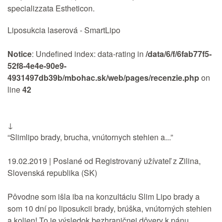
specializzata Estheticon.
Liposukcia laserová - SmartLipo
Notice
: Undefined index: data-rating in
/data/6/f/6fab77f5-
52f8-4e4e-90e9-
4931497db39b/mbohac.sk/web/pages/recenzie.php
on
line
42
↓
“Slimlipo brady, brucha, vnútornych stehien a...”
19.02.2019 | Poslané od Registrovaný užívateľ z Zilina,
Slovenská republika (SK)
Pôvodne som išla iba na konzultáciu Slim Lipo brady a
som 10 dní po liposukcii brady, brúška, vnútorných stehien
a kolien! To je výsledok bezhraničnej dôvery k pánu