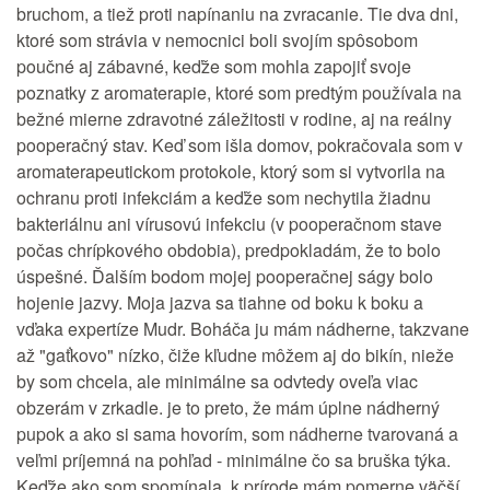
bruchom, a tiež proti napínaniu na zvracanie. Tie dva dni,
ktoré som strávia v nemocnici boli svojím spôsobom
poučné aj zábavné, keďže som mohla zapojiť svoje
poznatky z aromaterapie, ktoré som predtým používala na
bežné mierne zdravotné záležitosti v rodine, aj na reálny
pooperačný stav. Keď som išla domov, pokračovala som v
aromaterapeutickom protokole, ktorý som si vytvorila na
ochranu proti infekciám a keďže som nechytila žiadnu
bakteriálnu ani vírusovú infekciu (v pooperačnom stave
počas chrípkového obdobia), predpokladám, že to bolo
úspešné. Ďalším bodom mojej pooperačnej ságy bolo
hojenie jazvy. Moja jazva sa tiahne od boku k boku a
vďaka expertíze Mudr. Boháča ju mám nádherne, takzvane
až "gaťkovo" nízko, čiže kľudne môžem aj do bikín, nieže
by som chcela, ale minimálne sa odvtedy oveľa viac
obzerám v zrkadle. je to preto, že mám úplne nádherný
pupok a ako si sama hovorím, som nádherne tvarovaná a
veľmi príjemná na pohľad - minimálne čo sa bruška týka.
Keďže ako som spomínala, k prírode mám pomerne väčší