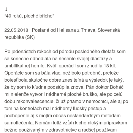
↓
“40 roků, ploché břicho”
22.05.2018 | Poslané od Helisana z Trnava, Slovenská
republika (SK)
Po jedenástich rokoch od pôrodu posledného dieťaťa som
sa konečne odhodlala na riešenie svojej diastázy a
umbilikálnej hernie. Kvôli operácii som zhodila 18 kíl.
Operácie som sa bála viac, než bolo potrebné, pretože
bolesť bola skutočne dobre znesiteľná a výsledok je taký,
že by som to kľudne podstúpila znova. Pán doktor Boháč
mi nielenže vytvoril nádherné ploché bruško, ale po celú
dobu rekonvalescencie, či už priamo v nemocnici, ale aj po
tom na kontrolách mal nádherný ľudský prístup a
pochopenie aj k mojim občas neštandardným metódam
samoliečenia. Nemám totiž vzťah k chemickým prípravkom
bežne používaným v zdravotníctve a radšej používam