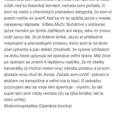
vzťah než ku klasickej farmácii, nemala som poňatia, či
som na niečo z chemickým prípravkov alergická, čo som si
potom mohla 4x overiť, keď sa mi 4x spálila jazva v mieste
nalepenej náplaste. Vďaka MuDr. Boháčovi v súčasnej
jazve nemám po týchto zážitkoch ani stopy, lebo mi znovu
zošil jazvu tak, že je krásne tenká. Jazvu si priebežne
masírujem a premasťujem zmesou, ktorú som si na tento
účel vytvorila a pán doktor zhodnotil, že vyzerá vzhľadom
na dobu ktorá uplynula od operácie veľmi dobre. Môj život
po operácii sa zmenil k lepšiemu natoľko, že mi všetky
kamarátky (a možno nielen ony) závidia postavu a ja som
dostala novú chuť do života. Začala som cvičiť - plávam a
skáčem na trampolíne a veľmi ma to baví. S radosťou
pozorujem ako sa moje telo spevňuje - myslím, že tak
super telo som nikdy nemala (čo sa týka bruška, tak to
viem určite).
Abdominoplastika (Operácia brucha)