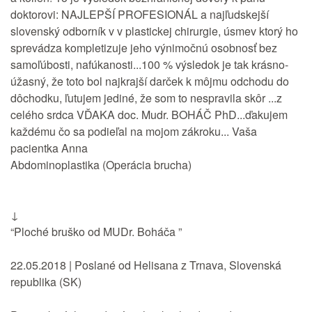
doktorovi: NAJLEPŠÍ PROFESIONÁL a najľudskejší
slovenský odborník v v plastickej chirurgie, úsmev ktorý ho
sprevádza kompletizuje jeho výnimočnú osobnosť bez
samoľúbosti, nafúkanosti...100 % výsledok je tak krásno-
úžasný, že toto bol najkrajší darček k môjmu odchodu do
dôchodku, ľutujem jediné, že som to nespravila skôr ...z
celého srdca VĎAKA doc. Mudr. BOHÁČ PhD...ďakujem
každému čo sa podieľal na mojom zákroku... Vaša
pacientka Anna
Abdominoplastika (Operácia brucha)
↓
“Ploché bruško od MUDr. Boháča ”
22.05.2018 | Poslané od Helisana z Trnava, Slovenská
republika (SK)