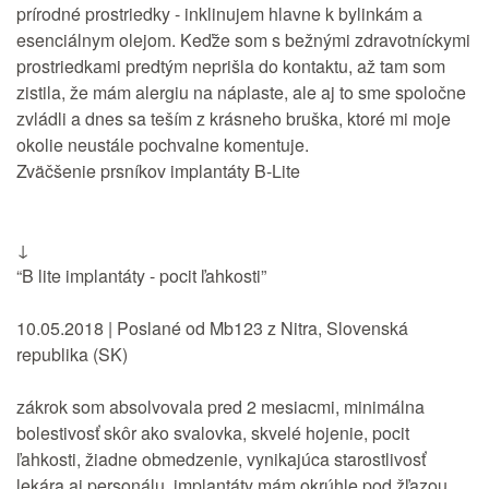
prírodné prostriedky - inklinujem hlavne k bylinkám a
esenciálnym olejom. Keďže som s bežnými zdravotníckymi
prostriedkami predtým neprišla do kontaktu, až tam som
zistila, že mám alergiu na náplaste, ale aj to sme spoločne
zvládli a dnes sa teším z krásneho bruška, ktoré mi moje
okolie neustále pochvalne komentuje.
Zväčšenie prsníkov implantáty B-Lite
↓
“B lite implantáty - pocit ľahkosti”
10.05.2018 | Poslané od Mb123 z Nitra, Slovenská
republika (SK)
zákrok som absolvovala pred 2 mesiacmi, minimálna
bolestivosť skôr ako svalovka, skvelé hojenie, pocit
ľahkosti, žiadne obmedzenie, vynikajúca starostlivosť
lekára aj personálu, implantáty mám okrúhle pod žľazou ,