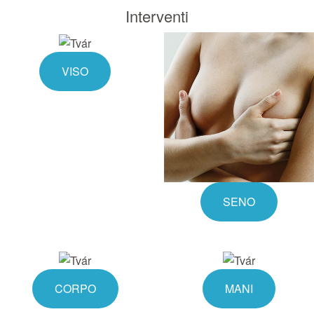
Interventi
VISO
SENO
CORPO
MANI