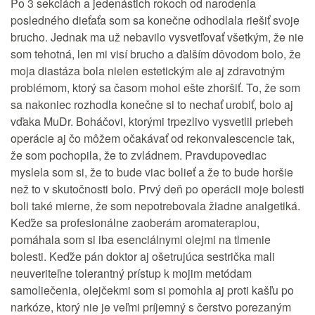
Po 3 sekciách a jedenástich rokoch od narodenia
posledného dieťaťa som sa konečne odhodlala riešiť svoje
brucho. Jednak ma už nebavilo vysvetľovať všetkým, že nie
som tehotná, len mi visí brucho a ďalším dôvodom bolo, že
moja diastáza bola nielen estetickým ale aj zdravotným
problémom, ktorý sa časom mohol ešte zhoršiť. To, že som
sa nakoniec rozhodla konečne si to nechať urobiť, bolo aj
vďaka MuDr. Boháčovi, ktorými trpezlivo vysvetlil priebeh
operácie aj čo môžem očakávať od rekonvalescencie tak,
že som pochopila, že to zvládnem. Pravdupovediac
myslela som si, že to bude viac bolieť a že to bude horšie
než to v skutočnosti bolo. Prvý deň po operácii moje bolesti
boli také mierne, že som nepotrebovala žiadne analgetiká.
Keďže sa profesionálne zaoberám aromaterapiou,
pomáhala som si iba esenciálnymi olejmi na tlmenie
bolesti. Keďže pán doktor aj ošetrujúca sestrička mali
neuveriteľne tolerantný prístup k mojim metódam
samoliečenia, olejčekmi som si pomohla aj proti kašľu po
narkóze, ktorý nie je veľmi príjemný s čerstvo porezaným