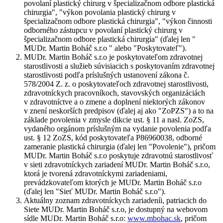
povolaní plastický chirurg v špecializačnom odbore plastická
chirurgia", "výkon povolania plastický chirurg v
špecializačnom odbore plastická chirurgia", "výkon činnosti
odborného zástupcu v povolaní plastický chirurg v
špecializačnom odbore plastická chirurgia" (ďalej len "
MUDr. Martin Boháč s.r.o " alebo "Poskytovateľ").
MUDr. Martin Boháč s.r.o je poskytovateľom zdravotnej
starostlivosti a služieb súvisiacich s poskytovaním zdravotnej
starostlivosti podľa príslušných ustanovení zákona č.
578/2004 Z. z. o poskytovateľoch zdravotnej starostlivosti,
zdravotníckych pracovníkoch, stavovských organizáciách
v zdravotníctve a o zmene a doplnení niektorých zákonov
v znení neskorších predpisov (ďalej aj ako "
ZoPZS
") a to na
základe povolenia v zmysle dikcie ust. § 11 a nasl. ZoZS,
vydaného orgánom príslušným na vydanie povolenia podľa
ust. § 12 ZoZS, kód poskytovateľa P86960038, odborné
zameranie plastická chirurgia (ďalej len "
Povolenie
"), pričom
MUDr. Martin Boháč s.r.o poskytuje zdravotnú starostlivosť
v sieti zdravotníckych zariadení MUDr. Martin Boháč s.r.o,
ktorá je tvorená zdravotníckymi zariadeniami,
prevádzkovateľom ktorých je MUDr. Martin Boháč s.r.o
(ďalej len "
Sieť MUDr. Martin Boháč s.r.o
").
Aktuálny zoznam zdravotníckych zariadeníi, patriacich do
Siete MUDr. Martin Boháč s.r.o, je dostupný na webovom
sídle MUDr. Martin Boháč s.r.o:
www.mbohac.sk
, pričom