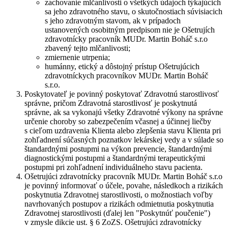
zachovanie mlčanlivosti o všetkých údajoch týkajúcich
sa jeho zdravotného stavu, o skutočnostiach súvisiacich
s jeho zdravotným stavom, ak v prípadoch
ustanovených osobitným predpisom nie je Ošetrujích
zdravotnícky pracovník MUDr. Martin Boháč s.r.o
zbavený tejto mlčanlivosti;
zmiernenie utrpenia;
humánny, etický a dôstojný prístup Ošetrujúcich
zdravotníckych pracovníkov MUDr. Martin Boháč
s.r.o.
Poskytovateľ je povinný poskytovať Zdravotnú starostlivosť
správne, pričom Zdravotná starostlivosť je poskytnutá
správne, ak sa vykonajú všetky Zdravotné výkony na správne
určenie choroby so zabezpečením včasnej a účinnej liečby
s cieľom uzdravenia Klienta alebo zlepšenia stavu Klienta pri
zohľadnení súčasných poznatkov lekárskej vedy a v súlade so
štandardnými postupmi na výkon prevencie, štandardnými
diagnostickými postupmi a štandardnými terapeutickými
postupmi pri zohľadnení individuálneho stavu pacienta.
Ošetrujúci zdravotnícky pracovník MUDr. Martin Boháč s.r.o
je povinný informovať o účele, povahe, následkoch a rizikách
poskytnutia Zdravotnej starostlivosti, o možnostiach voľby
navrhovaných postupov a rizikách odmietnutia poskytnutia
Zdravotnej starostlivosti (ďalej len "
Poskytnúť poučenie
")
v zmysle dikcie ust. § 6 ZoZS. Ošetrujúci zdravotnícky