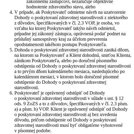
zákonnému zástupcovi, nezaručuje objektívne
hodnotenie zdravotného stavu, alebo
V prípade, ak Poskytovateľ odmietne návrh na uzatvorenie
Dohody o poskytovaní zdravotnej starostlivosti z niektorého
z dôvodov, špecifikovaných v čl. 2.3 VOP, je osoba, vo
vzťahu ku ktorej Poskytovateľ takýto návrh odmietol,
prípadne jej zákonný zástupca, oprávnená podať podnet na
príslušný samosprávny kraj za účelom preverenia
opodstatnenosti takéhoto postupu Poskytovateľa.
Dohoda o poskytovaní zdravotnej starostlivosti zaniká dňom,
na ktorom sa Poskytovateľ a Klient dohodnú, smrťou Klienta,
zánikom Poskytovateľa, alebo po doručení písomného
odstúpenia od Dohody o poskytovaní zdravotnej starostlivosti
a to prvým dňom kalendárneho mesiaca, nasledujúceho po
kalendárnom mesiaci, v ktorom bolo doručené písomné
odstúpenie do Dohody o poskytovaní zdravotnej
starostlivosti.
Poskytovateľ je oprávnený odstúpiť od Dohody
o poskytovaní zdravotnej starostlivosti v súlade s ust. § 12
ods. 9 ZoZS a to z dôvodov, špecifikovaných v čl. 2.3 písm.
a) a písm. b) VOP. Klient je oprávnený odstúpiť od Dohody
o poskytovaní zdravotnej starostlivosti aj bez uvedenia
dôvodu, pričom odstúpenie od Dohody o poskytovaní
zdravotnej starostlivosti musí byť obligatórne vyhotovené
v písomnej podobe.