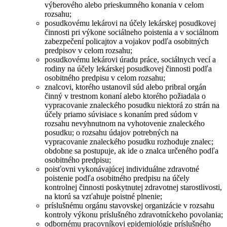
výberového alebo prieskumného konania v celom
rozsahu;
posudkovému lekárovi na účely lekárskej posudkovej
činnosti pri výkone sociálneho poistenia a v sociálnom
zabezpečení policajtov a vojakov podľa osobitných
predpisov v celom rozsahu;
posudkovému lekárovi úradu práce, sociálnych vecí a
rodiny na účely lekárskej posudkovej činnosti podľa
osobitného predpisu v celom rozsahu;
znalcovi, ktorého ustanovil súd alebo pribral orgán
činný v trestnom konaní alebo ktorého požiadala o
vypracovanie znaleckého posudku niektorá zo strán na
účely priamo súvisiace s konaním pred súdom v
rozsahu nevyhnutnom na vyhotovenie znaleckého
posudku; o rozsahu údajov potrebných na
vypracovanie znaleckého posudku rozhoduje znalec;
obdobne sa postupuje, ak ide o znalca určeného podľa
osobitného predpisu;
poisťovni vykonávajúcej individuálne zdravotné
poistenie podľa osobitného predpisu na účely
kontrolnej činnosti poskytnutej zdravotnej starostlivosti,
na ktorú sa vzťahuje poistné plnenie;
príslušnému orgánu stavovskej organizácie v rozsahu
kontroly výkonu príslušného zdravotníckeho povolania;
odbornému pracovníkovi epidemiológie príslušného