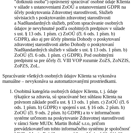
"dotknutá osoba") oprávnený spracúvať osobné údaje Klienta
v súlade s ustanoveniami ZoOÚ a ustanoveniami GDPR na
účely poskytovania Zdravotnej starostlivosti, Služieb
súvisiacich s poskytovaním zdravotnej starostlivosti
a Nadštandardných služieb, pričom spracúvanie osobných
údajov je nevyhnutné podľa osobitných predpisov v súlade
s ust. § 13 ods. 1 písm. c) ZoOÚ (čl. 6 ods. 1 písm. b)
GDPR), ako aj pre účely plnenia Dohody o poskytovaní
zdravotnej starostlivosti alebo Dohody o poskytovaní
Nadštandardných služieb v súlade s ust. § 13 ods. 1 písm. b)
ZoOÚ (čl. 6 ods. 1 písm. c) GDPR). Pod osobitnými
predpismi sa pre účely čl. VIII VOP rozumie ZoZS, ZoNZIS,
ZoPZS, ZoL.
Spracúvanie všetkých osobných údajov Klienta sa vykonáva
manuálne – nevykonáva sa automatizovanými prostriedkami.
Osobitná kategória osobných údajov Klienta, t. j. údaje
týkajúce sa zdravia, sú spracúvané bez súhlasu Klienta na
právnom základe podľa ust. § 13 ods. 1 písm. c) ZoOÚ (čl. 6
ods. 1 písm. b) GDPR) v spojení s ust. § 16 ods. 2 písm. h)
ZoOÚ (čl. 9 ods. 2 písm. h) GDPR) a to v informačnom
systéme určenom na poskytovanie Zdravotnej starostlivosti
v rámci Siete MUDr. Martin Boháč s.r.o, pričom
prevádzkovateľom tohto informačného systému je spoločnosť