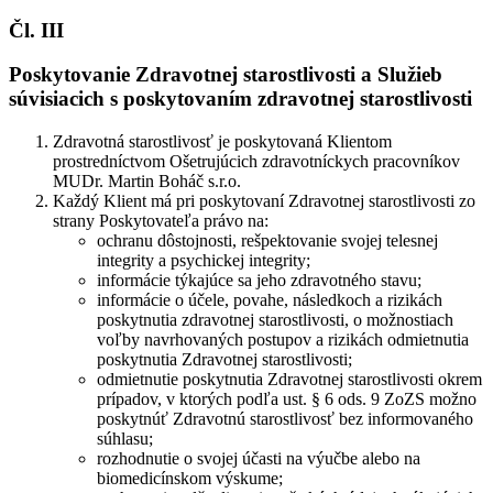
Čl. III
Poskytovanie Zdravotnej starostlivosti a Služieb
súvisiacich s poskytovaním zdravotnej starostlivosti
Zdravotná starostlivosť je poskytovaná Klientom
prostredníctvom Ošetrujúcich zdravotníckych pracovníkov
MUDr. Martin Boháč s.r.o.
Každý Klient má pri poskytovaní Zdravotnej starostlivosti zo
strany Poskytovateľa právo na:
ochranu dôstojnosti, rešpektovanie svojej telesnej
integrity a psychickej integrity;
informácie týkajúce sa jeho zdravotného stavu;
informácie o účele, povahe, následkoch a rizikách
poskytnutia zdravotnej starostlivosti, o možnostiach
voľby navrhovaných postupov a rizikách odmietnutia
poskytnutia Zdravotnej starostlivosti;
odmietnutie poskytnutia Zdravotnej starostlivosti okrem
prípadov, v ktorých podľa ust. § 6 ods. 9 ZoZS možno
poskytnúť Zdravotnú starostlivosť bez informovaného
súhlasu;
rozhodnutie o svojej účasti na výučbe alebo na
biomedicínskom výskume;