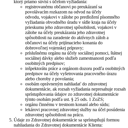
ktorý priamo súvisí s účelom vyžiadania:
registrovanému občanovi po preukázaní sa
povolávacím rozkazom na odvod na účely
odvodu, vojakovi v zálohe po predložení písomného
vyžiadania obvodného úradu v sídle kraja na účely
prieskumu jeho zdravotnej spôsobilosti, vojakovi v
zálohe na účely preukázania jeho zdravotnej
spôsobilosti na zaradenie do aktívnych záloh a
občanovi na účely prijímacieho konania do
dobrovoľnej vojenskej prípravy;
príslušnému orgánu na účely sociálnej pomoci, štátnej
sociálnej dávky alebo služieb zamestnanosti podľa
osobitných predpisov;
inšpektorátu práce a orgánom dozoru podľa osobitných
predpisov na účely vyšetrovania pracovného úrazu
alebo choroby z povolania;
osobám oprávneným nahliadať do zdravotnej
dokumentácie, ak rozsah vyžiadania nepresahuje rozsah
sprístupňovania údajov zo zdravotnej dokumentácie
týmto osobám podľa ust. § 25 ods. 1 ZoZS;
orgánu činnému v trestnom konaní alebo súdu;
lekárovi pracovnej zdravotnej služby na účel posúdenia
zdravotnej spôsobilosti na prácu.
Údaje zo Zdravotnej dokumentácie sa sprístupňujú formou
nahliadania do Zdravotnej dokumentácie Klienta: