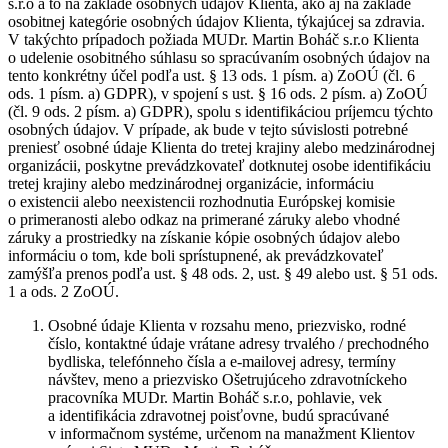
s.r.o a to na základe osobných údajov Klienta, ako aj na základe
osobitnej kategórie osobných údajov Klienta, týkajúcej sa zdravia.
V takýchto prípadoch požiada MUDr. Martin Boháč s.r.o Klienta
o udelenie osobitného súhlasu so spracúvaním osobných údajov na
tento konkrétny účel podľa ust. § 13 ods. 1 písm. a) ZoOÚ (čl. 6
ods. 1 písm. a) GDPR), v spojení s ust. § 16 ods. 2 písm. a) ZoOÚ
(čl. 9 ods. 2 písm. a) GDPR), spolu s identifikáciou príjemcu týchto
osobných údajov. V prípade, ak bude v tejto súvislosti potrebné
preniesť osobné údaje Klienta do tretej krajiny alebo medzinárodnej
organizácii, poskytne prevádzkovateľ dotknutej osobe identifikáciu
tretej krajiny alebo medzinárodnej organizácie, informáciu
o existencii alebo neexistencii rozhodnutia Európskej komisie
o primeranosti alebo odkaz na primerané záruky alebo vhodné
záruky a prostriedky na získanie kópie osobných údajov alebo
informáciu o tom, kde boli sprístupnené, ak prevádzkovateľ
zamýšľa prenos podľa ust. § 48 ods. 2, ust. § 49 alebo ust. § 51 ods.
1 a ods. 2 ZoOÚ.
Osobné údaje Klienta v rozsahu meno, priezvisko, rodné
číslo, kontaktné údaje vrátane adresy trvalého / prechodného
bydliska, telefónneho čísla a e-mailovej adresy, termíny
návštev, meno a priezvisko Ošetrujúceho zdravotníckeho
pracovníka MUDr. Martin Boháč s.r.o, pohlavie, vek
a identifikácia zdravotnej poisťovne, budú spracúvané
v informačnom systéme, určenom na manažment Klientov