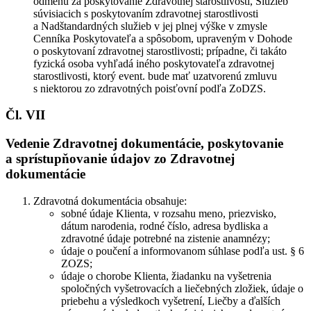
odmenu za poskytovanie Zdravotnej starostlivosti, Služieb
súvisiacich s poskytovaním zdravotnej starostlivosti
a Nadštandardných služieb v jej plnej výške v zmysle
Cenníka Poskytovateľa a spôsobom, upraveným v Dohode
o poskytovaní zdravotnej starostlivosti; prípadne, či takáto
fyzická osoba vyhľadá iného poskytovateľa zdravotnej
starostlivosti, ktorý event. bude mať uzatvorenú zmluvu
s niektorou zo zdravotných poisťovní podľa ZoDZS.
Čl. VII
Vedenie Zdravotnej dokumentácie, poskytovanie
a sprístupňovanie údajov zo Zdravotnej
dokumentácie
Zdravotná dokumentácia obsahuje:
sobné údaje Klienta, v rozsahu meno, priezvisko,
dátum narodenia, rodné číslo, adresa bydliska a
zdravotné údaje potrebné na zistenie anamnézy;
údaje o poučení a informovanom súhlase podľa ust. § 6
ZOZS;
údaje o chorobe Klienta, žiadanku na vyšetrenia
spoločných vyšetrovacích a liečebných zložiek, údaje o
priebehu a výsledkoch vyšetrení, Liečby a ďalších