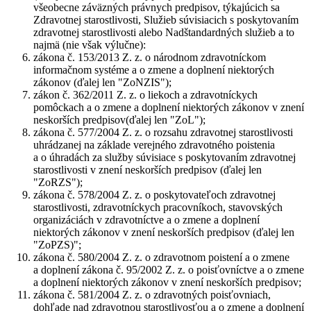
všeobecne záväzných právnych predpisov, týkajúcich sa
Zdravotnej starostlivosti, Služieb súvisiacich s poskytovaním
zdravotnej starostlivosti alebo Nadštandardných služieb a to
najmä (nie však výlučne):
zákona č. 153/2013 Z. z. o národnom zdravotníckom
informačnom systéme a o zmene a doplnení niektorých
zákonov (ďalej len "
ZoNZIS
");
zákon č. 362/2011 Z. z. o liekoch a zdravotníckych
pomôckach a o zmene a doplnení niektorých zákonov v znení
neskorších predpisov(ďalej len "
ZoL
");
zákona č. 577/2004 Z. z. o rozsahu zdravotnej starostlivosti
uhrádzanej na základe verejného zdravotného poistenia
a o úhradách za služby súvisiace s poskytovaním zdravotnej
starostlivosti v znení neskorších predpisov (ďalej len
"
ZoRZS
");
zákona č. 578/2004 Z. z. o poskytovateľoch zdravotnej
starostlivosti, zdravotníckych pracovníkoch, stavovských
organizáciách v zdravotníctve a o zmene a doplnení
niektorých zákonov v znení neskorších predpisov (ďalej len
"
ZoPZS
)";
zákona č. 580/2004 Z. z. o zdravotnom poistení a o zmene
a doplnení zákona č. 95/2002 Z. z. o poisťovníctve a o zmene
a doplnení niektorých zákonov v znení neskorších predpisov;
zákona č. 581/2004 Z. z. o zdravotných poisťovniach,
dohľade nad zdravotnou starostlivosťou a o zmene a doplnení