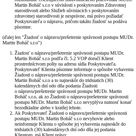
Martin Boháč s.r.o v súvislosti s poskytovaním Zdravotnej
starostlivosti alebo Služieb súvisiacich s poskytovaním
zdravotnej starostlivosti je nesprávne, má právo požiadať
Poskytovateľa o nápravu, pričom takáto žiadosť sa podáva
písomne.
(ďalej len "
Žiadosť o nápravu/prešetrenie správnosti postupu MUDr.
Martin Boháč s.r.o
")
Žiadosť o nápravu/prešetrenie správnosti postupu MUDr.
Martin Boháč s.r.o podľa čl. 5.2 VOP doručí Klient
prostredníctvom pošty na adresu sídla Poskytovateľa.
Poskytovateľ Klienta písomne informuje o spôsobe vybavenia
Žiadosti o nápravu/prešetrenie správnosti postupu MUDr.
Martin Boháč s.r.o a to najneskôr do tridsiatich (30)
kalendárnych dní odo dňa podania Žiadosti
o nápravu/prešetrenie správnosti postupu MUDr. Martin
Boháč s.r.o, ak zo Žiadosti o nápravu/prešetrenie správnosti
postupu MUDr. Martin Boháč s.r.o nevyplýva nutnosť konať
bezodkladne alebo v kratšej lehote.
Ak Poskytovateľ Žiadosti o nápravu/prešetrenie správnosti
postupu MUDr. Martin Boháč s.r.o nevyhovie alebo
neinformuje Klienta o spôsobe jej vybavenia najneskôr do
tridsiatich (30) kalendárnych dní odo dňa jej podania
Klientom, má Klient právo: