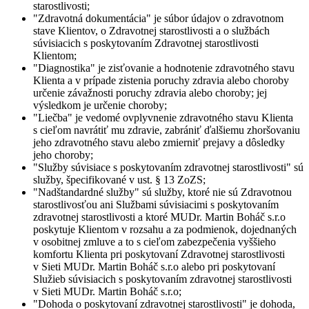
starostlivosti;
"
Zdravotná dokumentácia
" je súbor údajov o zdravotnom
stave Klientov, o Zdravotnej starostlivosti a o službách
súvisiacich s poskytovaním Zdravotnej starostlivosti
Klientom;
"
Diagnostika
" je zisťovanie a hodnotenie zdravotného stavu
Klienta a v prípade zistenia poruchy zdravia alebo choroby
určenie závažnosti poruchy zdravia alebo choroby; jej
výsledkom je určenie choroby;
"
Liečba
" je vedomé ovplyvnenie zdravotného stavu Klienta
s cieľom navrátiť mu zdravie, zabrániť ďalšiemu zhoršovaniu
jeho zdravotného stavu alebo zmierniť prejavy a dôsledky
jeho choroby;
"
Služby súvisiace s poskytovaním zdravotnej starostlivosti
" sú
služby, špecifikované v ust. § 13 ZoZS;
"
Nadštandardné služby
" sú služby, ktoré nie sú Zdravotnou
starostlivosťou ani Službami súvisiacimi s poskytovaním
zdravotnej starostlivosti a ktoré MUDr. Martin Boháč s.r.o
poskytuje Klientom v rozsahu a za podmienok, dojednaných
v osobitnej zmluve a to s cieľom zabezpečenia vyššieho
komfortu Klienta pri poskytovaní Zdravotnej starostlivosti
v Sieti MUDr. Martin Boháč s.r.o alebo pri poskytovaní
Služieb súvisiacich s poskytovaním zdravotnej starostlivosti
v Sieti MUDr. Martin Boháč s.r.o;
"
Dohoda o poskytovaní zdravotnej starostlivosti
" je dohoda,