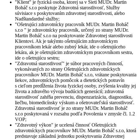
"
Klient
" je fyzická osoba, ktorej sa v Sieti MUDr. Martin
Boháč s.r.o poskytuje Zdravotná starostlivosť, Služby
súvisiace s poskytovaním zdravotnej starostlivosti, alebo
Nadštandardné služby;
"
Ošetrujúci zdravotnícky pracovník MUDr. Martin Boháč
s.r.o
" je zdravotnícky pracovník, určený zo strany MUDr.
Martin Boháč s.r.o na poskytovanie Zdravotnej starostlivosti
Klientovi. Ak je takýmto ošetrujúcim zdravotníckym
pracovníkom lekár alebo zubný lekár, ide o ošetrujúceho
lekára, ak je ošetrujúcim zdravotníckym pracovníkom sestra,
ide o ošetrujúcu sestru;
"
Zdravotná starostlivosť
" je súbor pracovných činností,
vykonávaných zo strany Ošetrujúcich zdravotníckych
pracovníkov MUDr. Martin Boháč s.r.o, vrátane poskytovania
liekov, zdravotníckych pomôcok a dietetických potravín
s cieľom predĺženia života fyzickej osoby, zvýšenia kvality jej
života a zdravého vývoja budúcich generácií; zdravotná
starostlivosť zahŕňa prevenciu, dispenzarizáciu, diagnostiku,
liečbu, biomedicínsky výskum a ošetrovateľskú starostlivosť.
Zdravotná starostlivosť je zo strany MUDr. Martin Boháč
s.r.o poskytovaná v rozsahu podľa Povolenia v zmysle čl. 1.2
VOP;
"
Zdravotný výkon
" je ucelená činnosť Ošetrujúcich
zdravotníckych pracovníkov MUDr. Martin Boháč s.r.o, ktorá
predstavuje základnú jednotku poskytovania Zdravotnej