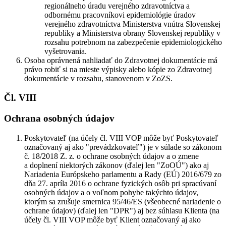
regionálneho úradu verejného zdravotníctva a
odbornému pracovníkovi epidemiológie úradov
verejného zdravotníctva Ministerstva vnútra Slovenskej
republiky a Ministerstva obrany Slovenskej republiky v
rozsahu potrebnom na zabezpečenie epidemiologického
vyšetrovania.
Osoba oprávnená nahliadať do Zdravotnej dokumentácie má
právo robiť si na mieste výpisky alebo kópie zo Zdravotnej
dokumentácie v rozsahu, stanovenom v ZoZS.
Čl. VIII
Ochrana osobných údajov
Poskytovateľ (na účely čl. VIII VOP môže byť Poskytovateľ
označovaný aj ako "prevádzkovateľ") je v súlade so zákonom
č. 18/2018 Z. z. o ochrane osobných údajov a o zmene
a doplnení niektorých zákonov (ďalej len "
ZoOÚ
") ako aj
Nariadenia Európskeho parlamentu a Rady (EÚ) 2016/679 zo
dňa 27. apríla 2016 o ochrane fyzických osôb pri spracúvaní
osobných údajov a o voľnom pohybe takýchto údajov,
ktorým sa zrušuje smernica 95/46/ES (všeobecné nariadenie o
ochrane údajov) (ďalej len "
DPR
") aj bez súhlasu Klienta (na
účely čl. VIII VOP môže byť Klient označovaný aj ako