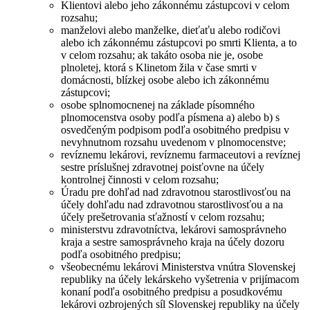
Klientovi alebo jeho zákonnému zástupcovi v celom
rozsahu;
manželovi alebo manželke, dieťaťu alebo rodičovi
alebo ich zákonnému zástupcovi po smrti Klienta, a to
v celom rozsahu; ak takáto osoba nie je, osobe
plnoletej, ktorá s Klinetom žila v čase smrti v
domácnosti, blízkej osobe alebo ich zákonnému
zástupcovi;
osobe splnomocnenej na základe písomného
plnomocenstva osoby podľa písmena a) alebo b) s
osvedčeným podpisom podľa osobitného predpisu v
nevyhnutnom rozsahu uvedenom v plnomocenstve;
revíznemu lekárovi, revíznemu farmaceutovi a revíznej
sestre príslušnej zdravotnej poisťovne na účely
kontrolnej činnosti v celom rozsahu;
Úradu pre dohľad nad zdravotnou starostlivosťou na
účely dohľadu nad zdravotnou starostlivosťou a na
účely prešetrovania sťažností v celom rozsahu;
ministerstvu zdravotníctva, lekárovi samosprávneho
kraja a sestre samosprávneho kraja na účely dozoru
podľa osobitného predpisu;
všeobecnému lekárovi Ministerstva vnútra Slovenskej
republiky na účely lekárskeho vyšetrenia v prijímacom
konaní podľa osobitného predpisu a posudkovému
lekárovi ozbrojených síl Slovenskej republiky na účely