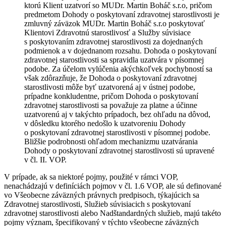
ktorú Klient uzatvorí so MUDr. Martin Boháč s.r.o, pričom
predmetom Dohody o poskytovaní zdravotnej starostlivosti je
zmluvný záväzok MUDr. Martin Boháč s.r.o poskytovať
Klientovi Zdravotnú starostlivosť a Služby súvisiace
s poskytovaním zdravotnej starostlivosti za dojednaných
podmienok a v dojednanom rozsahu. Dohoda o poskytovaní
zdravotnej starostlivosti sa spravidla uzatvára v písomnej
podobe. Za účelom vylúčenia akýchkoľvek pochybností sa
však zdôrazňuje, že Dohoda o poskytovaní zdravotnej
starostlivosti môže byť uzatvorená aj v ústnej podobe,
prípadne konkludentne, pričom Dohoda o poskytovaní
zdravotnej starostlivosti sa považuje za platne a účinne
uzatvorenú aj v takýchto prípadoch, bez ohľadu na dôvod,
v dôsledku ktorého nedošlo k uzatvoreniu Dohody
o poskytovaní zdravotnej starostlivosti v písomnej podobe.
Bližšie podrobnosti ohľadom mechanizmu uzatvárania
Dohody o poskytovaní zdravotnej starostlivosti sú upravené
v čl. II. VOP.
V prípade, ak sa niektoré pojmy, použité v rámci VOP,
nenachádzajú v definíciách pojmov v čl. 1.6 VOP, ale sú definované
vo Všeobecne záväzných právnych predpisoch, týkajúcich sa
Zdravotnej starostlivosti, Služieb súvisiacich s poskytovaní
zdravotnej starostlivosti alebo Nadštandardných služieb, majú takéto
pojmy význam, špecifikovaný v týchto všeobecne záväzných