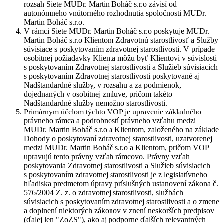
rozsah Siete MUDr. Martin Boháč s.r.o závisí od
autonómneho vnútorného rozhodnutia spoločnosti MUDr.
Martin Boháč s.r.o.
V rámci Siete MUDr. Martin Boháč s.r.o poskytuje MUDr.
Martin Boháč s.r.o Klientom Zdravotnú starostlivosť a Služby
súvisiace s poskytovaním zdravotnej starostlivosti. V prípade
osobitnej požiadavky Klienta môžu byť Klientovi v súvislosti
s poskytovaním Zdravotnej starostlivosti a Služieb súvisiacich
s poskytovaním Zdravotnej starostlivosti poskytované aj
Nadštandardné služby, v rozsahu a za podmienok,
dojednaných v osobitnej zmluve, pričom takéto
Nadštandardné služby nemožno starostlivosti.
Primárnym účelom týchto VOP je upravenie základného
právneho rámca a podrobností právneho vzťahu medzi
MUDr. Martin Boháč s.r.o a Klientom, založeného na základe
Dohody o poskytovaní zdravotnej starostlivosti, uzatvorenej
medzi MUDr. Martin Boháč s.r.o a Klientom, pričom VOP
upravujú tento právny vzťah rámcovo. Právny vzťah
poskytovania Zdravotnej starostlivosti a Služieb súvisiacich
s poskytovaním zdravotnej starostlivosti je z legislatívneho
hľadiska predmetom úpravy príslušných ustanovení zákona č.
576/2004 Z. z. o zdravotnej starostlivosti, službách
súvisiacich s poskytovaním zdravotnej starostlivosti a o zmene
a doplnení niektorých zákonov v znení neskorších predpisov
(ďalej len "
ZoZS
"), ako aj podporne ďalších relevantných