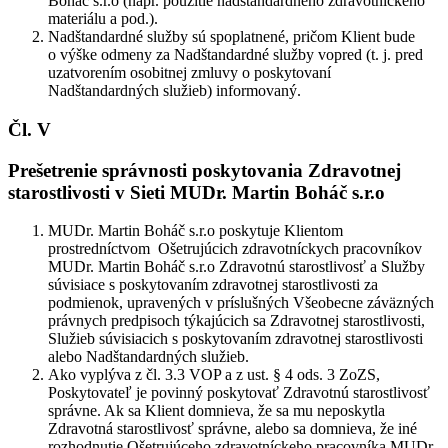
Boháč s.r.o (napr. použitie nadštandardného zdravotníckeho
materiálu a pod.).
Nadštandardné služby sú spoplatnené, pričom Klient bude
o výške odmeny za Nadštandardné služby vopred (t. j. pred
uzatvorením osobitnej zmluvy o poskytovaní
Nadštandardných služieb) informovaný.
Čl. V
Prešetrenie správnosti poskytovania Zdravotnej
starostlivosti v Sieti MUDr. Martin Boháč s.r.o
MUDr. Martin Boháč s.r.o poskytuje Klientom
prostredníctvom Ošetrujúcich zdravotníckych pracovníkov
MUDr. Martin Boháč s.r.o Zdravotnú starostlivosť a Služby
súvisiace s poskytovaním zdravotnej starostlivosti za
podmienok, upravených v príslušných Všeobecne záväzných
právnych predpisoch týkajúcich sa Zdravotnej starostlivosti,
Služieb súvisiacich s poskytovaním zdravotnej starostlivosti
alebo Nadštandardných služieb.
Ako vyplýva z čl. 3.3 VOP a z ust. § 4 ods. 3 ZoZS,
Poskytovateľ je povinný poskytovať Zdravotnú starostlivosť
správne. Ak sa Klient domnieva, že sa mu neposkytla
Zdravotná starostlivosť správne, alebo sa domnieva, že iné
rozhodnutie Ošetrujúceho zdravotníckeho pracovníka MUDr.