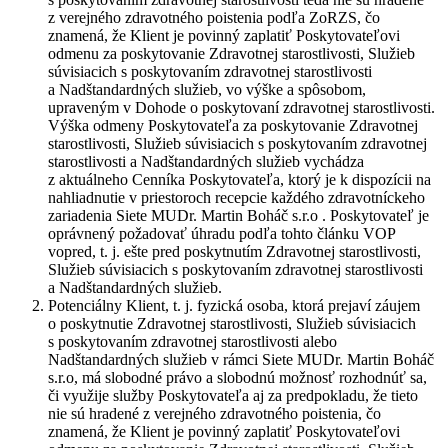
z verejného zdravotného poistenia podľa ZoRZS, čo
znamená, že Klient je povinný zaplatiť Poskytovateľovi
odmenu za poskytovanie Zdravotnej starostlivosti, Služieb
súvisiacich s poskytovaním zdravotnej starostlivosti
a Nadštandardných služieb, vo výške a spôsobom,
upraveným v Dohode o poskytovaní zdravotnej starostlivosti.
Výška odmeny Poskytovateľa za poskytovanie Zdravotnej
starostlivosti, Služieb súvisiacich s poskytovaním zdravotnej
starostlivosti a Nadštandardných služieb vychádza
z aktuálneho Cenníka Poskytovateľa, ktorý je k dispozícii na
nahliadnutie v priestoroch recepcie každého zdravotníckeho
zariadenia Siete MUDr. Martin Boháč s.r.o . Poskytovateľ je
oprávnený požadovať úhradu podľa tohto článku VOP
vopred, t. j. ešte pred poskytnutím Zdravotnej starostlivosti,
Služieb súvisiacich s poskytovaním zdravotnej starostlivosti
a Nadštandardných služieb.
Potenciálny Klient, t. j. fyzická osoba, ktorá prejaví záujem
o poskytnutie Zdravotnej starostlivosti, Služieb súvisiacich
s poskytovaním zdravotnej starostlivosti alebo
Nadštandardných služieb v rámci Siete MUDr. Martin Boháč
s.r.o, má slobodné právo a slobodnú možnosť rozhodnúť sa,
či využije služby Poskytovateľa aj za predpokladu, že tieto
nie sú hradené z verejného zdravotného poistenia, čo
znamená, že Klient je povinný zaplatiť Poskytovateľovi