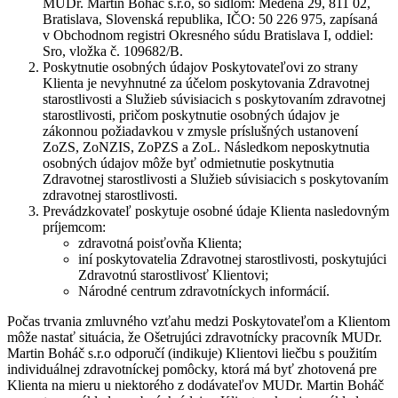
MUDr. Martin Boháč s.r.o, so sídlom: Medená 29, 811 02,
Bratislava, Slovenská republika, IČO: 50 226 975, zapísaná
v Obchodnom registri Okresného súdu Bratislava I, oddiel:
Sro, vložka č. 109682/B.
Poskytnutie osobných údajov Poskytovateľovi zo strany
Klienta je nevyhnutné za účelom poskytovania Zdravotnej
starostlivosti a Služieb súvisiacich s poskytovaním zdravotnej
starostlivosti, pričom poskytnutie osobných údajov je
zákonnou požiadavkou v zmysle príslušných ustanovení
ZoZS, ZoNZIS, ZoPZS a ZoL. Následkom neposkytnutia
osobných údajov môže byť odmietnutie poskytnutia
Zdravotnej starostlivosti a Služieb súvisiacich s poskytovaním
zdravotnej starostlivosti.
Prevádzkovateľ poskytuje osobné údaje Klienta nasledovným
príjemcom:
zdravotná poisťovňa Klienta;
iní poskytovatelia Zdravotnej starostlivosti, poskytujúci
Zdravotnú starostlivosť Klientovi;
Národné centrum zdravotníckych informácií.
Počas trvania zmluvného vzťahu medzi Poskytovateľom a Klientom
môže nastať situácia, že Ošetrujúci zdravotnícky pracovník MUDr.
Martin Boháč s.r.o odporučí (indikuje) Klientovi liečbu s použitím
individuálnej zdravotníckej pomôcky, ktorá má byť zhotovená pre
Klienta na mieru u niektorého z dodávateľov MUDr. Martin Boháč