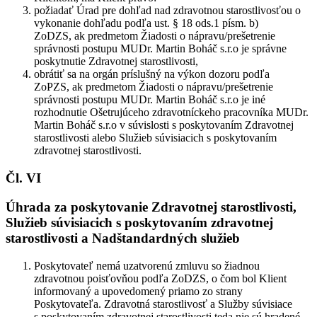
požiadať Úrad pre dohľad nad zdravotnou starostlivosťou o
vykonanie dohľadu podľa ust. § 18 ods.1 písm. b)
ZoDZS, ak predmetom Žiadosti o nápravu/prešetrenie
správnosti postupu MUDr. Martin Boháč s.r.o je správne
poskytnutie Zdravotnej starostlivosti,
obrátiť sa na orgán príslušný na výkon dozoru podľa
ZoPZS, ak predmetom Žiadosti o nápravu/prešetrenie
správnosti postupu MUDr. Martin Boháč s.r.o je iné
rozhodnutie Ošetrujúceho zdravotníckeho pracovníka MUDr.
Martin Boháč s.r.o v súvislosti s poskytovaním Zdravotnej
starostlivosti alebo Služieb súvisiacich s poskytovaním
zdravotnej starostlivosti.
Čl. VI
Úhrada za poskytovanie Zdravotnej starostlivosti,
Služieb súvisiacich s poskytovaním zdravotnej
starostlivosti a Nadštandardných služieb
Poskytovateľ nemá uzatvorenú zmluvu so žiadnou
zdravotnou poisťovňou podľa ZoDZS, o čom bol Klient
informovaný a upovedomený priamo zo strany
Poskytovateľa. Zdravotná starostlivosť a Služby súvisiace
s poskytovaním zdravotnej starostlivosti teda nie sú hradené