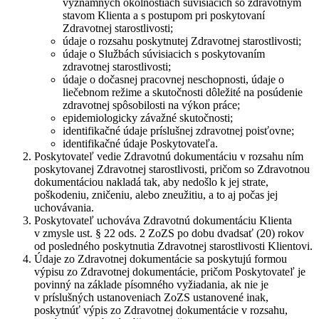
významných okolnostiach súvisiacich so zdravotným
stavom Klienta a s postupom pri poskytovaní
Zdravotnej starostlivosti;
údaje o rozsahu poskytnutej Zdravotnej starostlivosti;
údaje o Službách súvisiacich s poskytovaním
zdravotnej starostlivosti;
údaje o dočasnej pracovnej neschopnosti, údaje o
liečebnom režime a skutočnosti dôležité na posúdenie
zdravotnej spôsobilosti na výkon práce;
epidemiologicky závažné skutočnosti;
identifikačné údaje príslušnej zdravotnej poisťovne;
identifikačné údaje Poskytovateľa.
Poskytovateľ vedie Zdravotnú dokumentáciu v rozsahu ním
poskytovanej Zdravotnej starostlivosti, pričom so Zdravotnou
dokumentáciou nakladá tak, aby nedošlo k jej strate,
poškodeniu, zničeniu, alebo zneužitiu, a to aj počas jej
uchovávania.
Poskytovateľ uchováva Zdravotnú dokumentáciu Klienta
v zmysle ust. § 22 ods. 2 ZoZS po dobu dvadsať (20) rokov
od posledného poskytnutia Zdravotnej starostlivosti Klientovi.
Údaje zo Zdravotnej dokumentácie sa poskytujú formou
výpisu zo Zdravotnej dokumentácie, pričom Poskytovateľ je
povinný na základe písomného vyžiadania, ak nie je
v príslušných ustanoveniach ZoZS ustanovené inak,
poskytnúť výpis zo Zdravotnej dokumentácie v rozsahu,