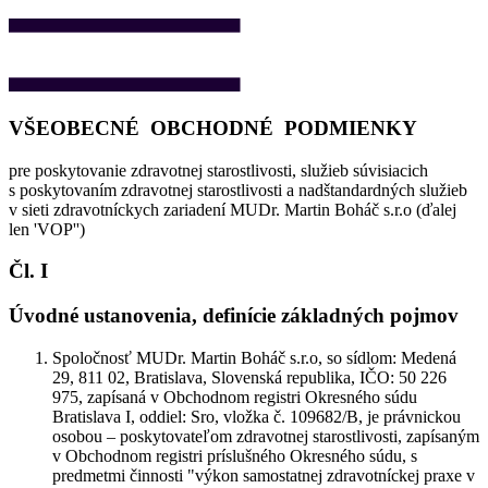
VŠEOBECNÉ OBCHODNÉ PODMIENKY
pre poskytovanie zdravotnej starostlivosti, služieb súvisiacich
s poskytovaním zdravotnej starostlivosti a nadštandardných služieb
v sieti zdravotníckych zariadení MUDr. Martin Boháč s.r.o (ďalej
len '
VOP
'')
Čl. I
Úvodné ustanovenia, definície základných pojmov
Spoločnosť MUDr. Martin Boháč s.r.o, so sídlom: Medená
29, 811 02, Bratislava, Slovenská republika, IČO: 50 226
975, zapísaná v Obchodnom registri Okresného súdu
Bratislava I, oddiel: Sro, vložka č. 109682/B, je právnickou
osobou – poskytovateľom zdravotnej starostlivosti, zapísaným
v Obchodnom registri príslušného Okresného súdu, s
predmetmi činnosti "výkon samostatnej zdravotníckej praxe v