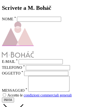
Scrivete a M. Boháč
*
NOME
*
E-MAIL
*
TELEFONO
*
OGGETTO
*
MESSAGGIO
Accetto le
condizioni commerciali generali