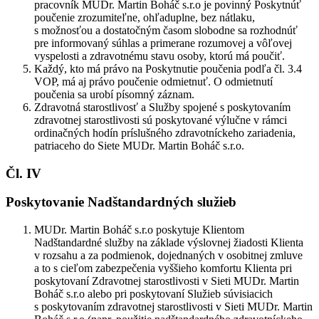
pracovník MUDr. Martin Boháč s.r.o je povinný Poskytnúť
poučenie zrozumiteľne, ohľaduplne, bez nátlaku,
s možnosťou a dostatočným časom slobodne sa rozhodnúť
pre informovaný súhlas a primerane rozumovej a vôľovej
vyspelosti a zdravotnému stavu osoby, ktorú má poučiť.
Každý, kto má právo na Poskytnutie poučenia podľa čl. 3.4
VOP, má aj právo poučenie odmietnuť. O odmietnutí
poučenia sa urobí písomný záznam.
Zdravotná starostlivosť a Služby spojené s poskytovaním
zdravotnej starostlivosti sú poskytované výlučne v rámci
ordinačných hodín príslušného zdravotníckeho zariadenia,
patriaceho do Siete MUDr. Martin Boháč s.r.o.
Čl. IV
Poskytovanie Nadštandardných služieb
MUDr. Martin Boháč s.r.o poskytuje Klientom
Nadštandardné služby na základe výslovnej žiadosti Klienta
v rozsahu a za podmienok, dojednaných v osobitnej zmluve
a to s cieľom zabezpečenia vyššieho komfortu Klienta pri
poskytovaní Zdravotnej starostlivosti v Sieti MUDr. Martin
Boháč s.r.o alebo pri poskytovaní Služieb súvisiacich
s poskytovaním zdravotnej starostlivosti v Sieti MUDr. Martin