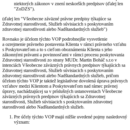
niektorých zákonov v znení neskorších predpisov (ďalej len
"
ZoDZS
").
(ďalej len "
Všeobecne záväzné právne predpisy týkajúce sa
Zdravotnej starostlivosti, Služieb súvisiacich s poskytovaním
zdravotnej starostlivosti alebo Nadštandardných služieb
")
Rovnako je účelom týchto VOP podrobnejšie vysvetlenie
a ozrejmenie právneho postavenia Klienta v rámci právneho vzťahu
s Poskytovateľom a to s cieľom oboznámenia Klienta s jeho
zákonnými právami a povinnosťami v rámci procesu poskytovania
Zdravotnej starostlivosti zo strany MUDr. Martin Boháč s.r.o v
intenciách Všeobecne záväzných právnych predpisov týkajúcich sa
Zdravotnej starostlivosti, Služieb súvisiacich s poskytovaním
zdravotnej starostlivosti alebo Nadštandardných služieb, pričom
účelom týchto VOP je taktiež legislatívne dovolená úprava právnych
vzťahov medzi Klientom a Poskytovateľom nad rámec právnej
úpravy, nachádzajúcej sa v príslušných ustanoveniach Všeobecne
záväzných právnych predpisov týkajúcich sa Zdravotnej
starostlivosti, Služieb súvisiacich s poskytovaním zdravotnej
starostlivosti alebo Nadštandardných služieb.
Pre účely týchto VOP majú nižšie uvedené pojmy nasledovný
význam: