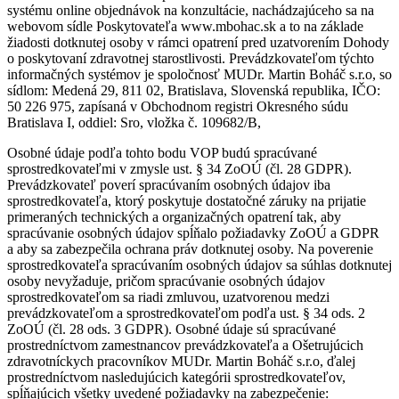
systému online objednávok na konzultácie, nachádzajúceho sa na
webovom sídle Poskytovateľa www.mbohac.sk a to na základe
žiadosti dotknutej osoby v rámci opatrení pred uzatvorením Dohody
o poskytovaní zdravotnej starostlivosti. Prevádzkovateľom týchto
informačných systémov je spoločnosť MUDr. Martin Boháč s.r.o, so
sídlom: Medená 29, 811 02, Bratislava, Slovenská republika, IČO:
50 226 975, zapísaná v Obchodnom registri Okresného súdu
Bratislava I, oddiel: Sro, vložka č. 109682/B,
Osobné údaje podľa tohto bodu VOP budú spracúvané
sprostredkovateľmi v zmysle ust. § 34 ZoOÚ (čl. 28 GDPR).
Prevádzkovateľ poverí spracúvaním osobných údajov iba
sprostredkovateľa, ktorý poskytuje dostatočné záruky na prijatie
primeraných technických a organizačných opatrení tak, aby
spracúvanie osobných údajov spĺňalo požiadavky ZoOÚ a GDPR
a aby sa zabezpečila ochrana práv dotknutej osoby. Na poverenie
sprostredkovateľa spracúvaním osobných údajov sa súhlas dotknutej
osoby nevyžaduje, pričom spracúvanie osobných údajov
sprostredkovateľom sa riadi zmluvou, uzatvorenou medzi
prevádzkovateľom a sprostredkovateľom podľa ust. § 34 ods. 2
ZoOÚ (čl. 28 ods. 3 GDPR). Osobné údaje sú spracúvané
prostredníctvom zamestnancov prevádzkovateľa a Ošetrujúcich
zdravotníckych pracovníkov MUDr. Martin Boháč s.r.o, ďalej
prostredníctvom nasledujúcich kategórii sprostredkovateľov,
spĺňajúcich všetky uvedené požiadavky na zabezpečenie: