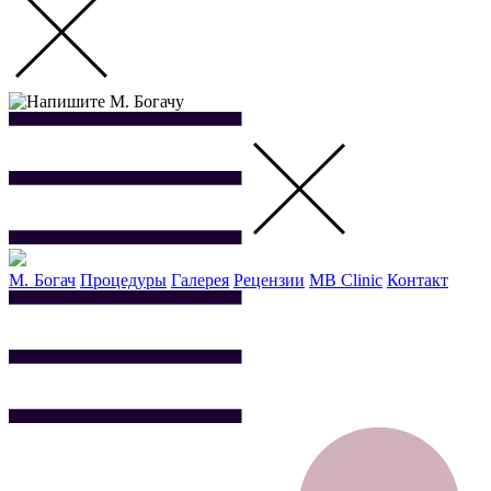
М. Богач
Процедуры
Галерея
Рецензии
MB Clinic
Контакт