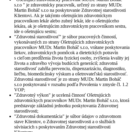
s.r.o
" je zdravotnícky pracovník, určený zo strany MUDr.
Martin Boháč s.r.o na poskytovanie Zdravotnej starostlivosti
Klientovi. Ak je takýmto ošetrujúcim zdravotníckym
pracovníkom lekár alebo zubný lekár, ide o ošetrujúceho
lekára, ak je ošetrujúcim zdravotníckym pracovníkom sestra,
ide o ošetrujúcu sestru;
"
Zdravotná starostlivosť
" je súbor pracovných činností,
vykonávaných zo strany Ošetrujúcich zdravotníckych
pracovníkov MUDr. Martin Boháč s.r.o, vrátane poskytovania
liekov, zdravotníckych pomôcok a dietetických potravín
s cieľom predĺženia života fyzickej osoby, zvýšenia kvality jej
života a zdravého vývoja budúcich generácií; zdravotná
starostlivosť zahŕňa prevenciu, dispenzarizáciu, diagnostiku,
liečbu, biomedicínsky výskum a ošetrovateľskú starostlivosť.
Zdravotná starostlivosť je zo strany MUDr. Martin Boháč
s.r.o poskytovaná v rozsahu podľa Povolenia v zmysle čl. 1.2
VOP;
"
Zdravotný výkon
" je ucelená činnosť Ošetrujúcich
zdravotníckych pracovníkov MUDr. Martin Boháč s.r.o, ktorá
predstavuje základnú jednotku poskytovania Zdravotnej
starostlivosti;
"
Zdravotná dokumentácia
" je súbor údajov o zdravotnom
stave Klientov, o Zdravotnej starostlivosti a o službách
súvisiacich s poskytovaním Zdravotnej starostlivosti