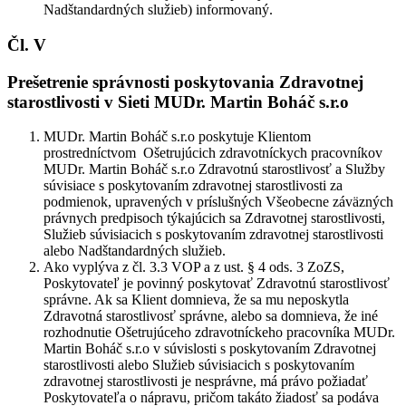
Nadštandardných služieb) informovaný.
Čl. V
Prešetrenie správnosti poskytovania Zdravotnej
starostlivosti v Sieti MUDr. Martin Boháč s.r.o
MUDr. Martin Boháč s.r.o poskytuje Klientom
prostredníctvom Ošetrujúcich zdravotníckych pracovníkov
MUDr. Martin Boháč s.r.o Zdravotnú starostlivosť a Služby
súvisiace s poskytovaním zdravotnej starostlivosti za
podmienok, upravených v príslušných Všeobecne záväzných
právnych predpisoch týkajúcich sa Zdravotnej starostlivosti,
Služieb súvisiacich s poskytovaním zdravotnej starostlivosti
alebo Nadštandardných služieb.
Ako vyplýva z čl. 3.3 VOP a z ust. § 4 ods. 3 ZoZS,
Poskytovateľ je povinný poskytovať Zdravotnú starostlivosť
správne. Ak sa Klient domnieva, že sa mu neposkytla
Zdravotná starostlivosť správne, alebo sa domnieva, že iné
rozhodnutie Ošetrujúceho zdravotníckeho pracovníka MUDr.
Martin Boháč s.r.o v súvislosti s poskytovaním Zdravotnej
starostlivosti alebo Služieb súvisiacich s poskytovaním
zdravotnej starostlivosti je nesprávne, má právo požiadať
Poskytovateľa o nápravu, pričom takáto žiadosť sa podáva