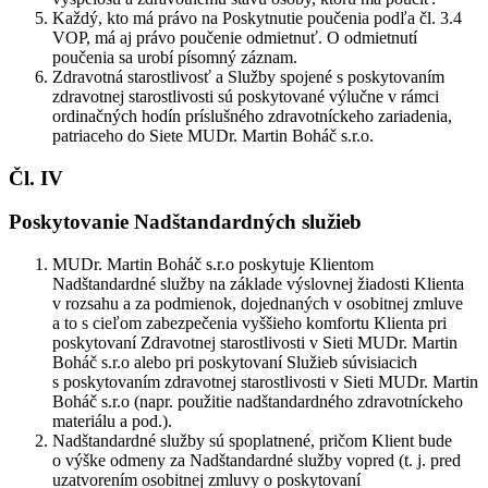
Každý, kto má právo na Poskytnutie poučenia podľa čl. 3.4
VOP, má aj právo poučenie odmietnuť. O odmietnutí
poučenia sa urobí písomný záznam.
Zdravotná starostlivosť a Služby spojené s poskytovaním
zdravotnej starostlivosti sú poskytované výlučne v rámci
ordinačných hodín príslušného zdravotníckeho zariadenia,
patriaceho do Siete MUDr. Martin Boháč s.r.o.
Čl. IV
Poskytovanie Nadštandardných služieb
MUDr. Martin Boháč s.r.o poskytuje Klientom
Nadštandardné služby na základe výslovnej žiadosti Klienta
v rozsahu a za podmienok, dojednaných v osobitnej zmluve
a to s cieľom zabezpečenia vyššieho komfortu Klienta pri
poskytovaní Zdravotnej starostlivosti v Sieti MUDr. Martin
Boháč s.r.o alebo pri poskytovaní Služieb súvisiacich
s poskytovaním zdravotnej starostlivosti v Sieti MUDr. Martin
Boháč s.r.o (napr. použitie nadštandardného zdravotníckeho
materiálu a pod.).
Nadštandardné služby sú spoplatnené, pričom Klient bude
o výške odmeny za Nadštandardné služby vopred (t. j. pred
uzatvorením osobitnej zmluvy o poskytovaní