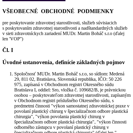
VŠEOBECNÉ OBCHODNÉ PODMIENKY
pre poskytovanie zdravotnej starostlivosti, služieb súvisiacich
s poskytovaním zdravotnej starostlivosti a nadštandardných služieb
v sieti zdravotníckych zariadení MUDr. Martin Boháč s.r.o (ďalej
len '
VOP
'')
Čl. I
Úvodné ustanovenia, definície základných pojmov
Spoločnosť MUDr. Martin Boháč s.r.o, so sídlom: Medená
29, 811 02, Bratislava, Slovenská republika, IČO: 50 226
975, zapísaná v Obchodnom registri Okresného súdu
Bratislava I, oddiel: Sro, vložka č. 109682/B, je právnickou
osobou – poskytovateľom zdravotnej starostlivosti, zapísaným
v Obchodnom registri príslušného Okresného súdu, s
predmetmi činnosti "výkon samostatnej zdravotníckej praxe v
povolaní plastický chirurg v špecializačnom odbore plastická
chirurgia", "výkon povolania plastický chirurg v
špecializačnom odbore plastická chirurgia", "výkon činnosti
odborného zástupcu v povolaní plastický chirurg v
špecializačnom odbore plastická chirurgia" (ďalej len "