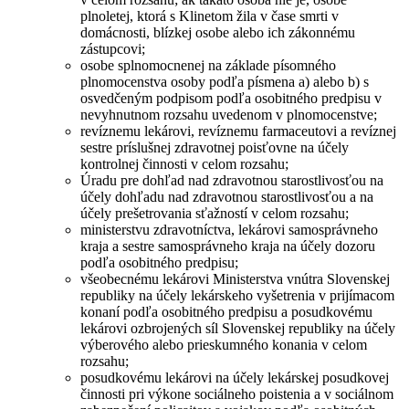
plnoletej, ktorá s Klinetom žila v čase smrti v
domácnosti, blízkej osobe alebo ich zákonnému
zástupcovi;
osobe splnomocnenej na základe písomného
plnomocenstva osoby podľa písmena a) alebo b) s
osvedčeným podpisom podľa osobitného predpisu v
nevyhnutnom rozsahu uvedenom v plnomocenstve;
revíznemu lekárovi, revíznemu farmaceutovi a revíznej
sestre príslušnej zdravotnej poisťovne na účely
kontrolnej činnosti v celom rozsahu;
Úradu pre dohľad nad zdravotnou starostlivosťou na
účely dohľadu nad zdravotnou starostlivosťou a na
účely prešetrovania sťažností v celom rozsahu;
ministerstvu zdravotníctva, lekárovi samosprávneho
kraja a sestre samosprávneho kraja na účely dozoru
podľa osobitného predpisu;
všeobecnému lekárovi Ministerstva vnútra Slovenskej
republiky na účely lekárskeho vyšetrenia v prijímacom
konaní podľa osobitného predpisu a posudkovému
lekárovi ozbrojených síl Slovenskej republiky na účely
výberového alebo prieskumného konania v celom
rozsahu;
posudkovému lekárovi na účely lekárskej posudkovej
činnosti pri výkone sociálneho poistenia a v sociálnom