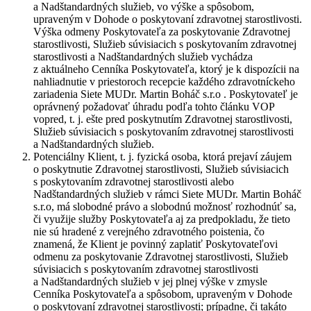
a Nadštandardných služieb, vo výške a spôsobom,
upraveným v Dohode o poskytovaní zdravotnej starostlivosti.
Výška odmeny Poskytovateľa za poskytovanie Zdravotnej
starostlivosti, Služieb súvisiacich s poskytovaním zdravotnej
starostlivosti a Nadštandardných služieb vychádza
z aktuálneho Cenníka Poskytovateľa, ktorý je k dispozícii na
nahliadnutie v priestoroch recepcie každého zdravotníckeho
zariadenia Siete MUDr. Martin Boháč s.r.o . Poskytovateľ je
oprávnený požadovať úhradu podľa tohto článku VOP
vopred, t. j. ešte pred poskytnutím Zdravotnej starostlivosti,
Služieb súvisiacich s poskytovaním zdravotnej starostlivosti
a Nadštandardných služieb.
Potenciálny Klient, t. j. fyzická osoba, ktorá prejaví záujem
o poskytnutie Zdravotnej starostlivosti, Služieb súvisiacich
s poskytovaním zdravotnej starostlivosti alebo
Nadštandardných služieb v rámci Siete MUDr. Martin Boháč
s.r.o, má slobodné právo a slobodnú možnosť rozhodnúť sa,
či využije služby Poskytovateľa aj za predpokladu, že tieto
nie sú hradené z verejného zdravotného poistenia, čo
znamená, že Klient je povinný zaplatiť Poskytovateľovi
odmenu za poskytovanie Zdravotnej starostlivosti, Služieb
súvisiacich s poskytovaním zdravotnej starostlivosti
a Nadštandardných služieb v jej plnej výške v zmysle
Cenníka Poskytovateľa a spôsobom, upraveným v Dohode
o poskytovaní zdravotnej starostlivosti; prípadne, či takáto