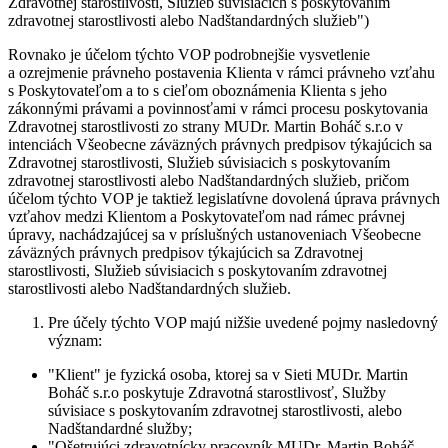
Zdravotnej starostlivosti, Služieb súvisiacich s poskytovaním
zdravotnej starostlivosti alebo Nadštandardných služieb
")
Rovnako je účelom týchto VOP podrobnejšie vysvetlenie
a ozrejmenie právneho postavenia Klienta v rámci právneho vzťahu
s Poskytovateľom a to s cieľom oboznámenia Klienta s jeho
zákonnými právami a povinnosťami v rámci procesu poskytovania
Zdravotnej starostlivosti zo strany MUDr. Martin Boháč s.r.o v
intenciách Všeobecne záväzných právnych predpisov týkajúcich sa
Zdravotnej starostlivosti, Služieb súvisiacich s poskytovaním
zdravotnej starostlivosti alebo Nadštandardných služieb, pričom
účelom týchto VOP je taktiež legislatívne dovolená úprava právnych
vzťahov medzi Klientom a Poskytovateľom nad rámec právnej
úpravy, nachádzajúcej sa v príslušných ustanoveniach Všeobecne
záväzných právnych predpisov týkajúcich sa Zdravotnej
starostlivosti, Služieb súvisiacich s poskytovaním zdravotnej
starostlivosti alebo Nadštandardných služieb.
Pre účely týchto VOP majú nižšie uvedené pojmy nasledovný
význam:
"
Klient
" je fyzická osoba, ktorej sa v Sieti MUDr. Martin
Boháč s.r.o poskytuje Zdravotná starostlivosť, Služby
súvisiace s poskytovaním zdravotnej starostlivosti, alebo
Nadštandardné služby;
"
Ošetrujúci zdravotnícky pracovník MUDr. Martin Boháč