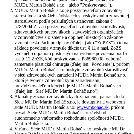
MUDr. Martin Boháč s.r.o " alebo "Poskytovateľ").
MUDr. Martin Boháč s.r.o je poskytovateľom zdravotnej
starostlivosti a služieb súvisiacich s poskytovaním zdravotnej
starostlivosti podľa príslušných ustanovení zákona č.
578/2004 Z. z. o poskytovateľoch zdravotnej starostlivosti,
zdravotníckych pracovníkoch, stavovských organizáciách
v zdravotníctve a o zmene a doplnení niektorých zákonov
v znení neskorších predpisov (ďalej aj ako "
ZoPZS
") a to na
základe povolenia v zmysle dikcie ust. § 11 a nasl. ZoZS,
vydaného orgánom príslušným na vydanie povolenia podľa
ust. § 12 ZoZS, kód poskytovateľa P86960038, odborné
zameranie plastická chirurgia (ďalej len "
Povolenie
"), pričom
MUDr. Martin Boháč s.r.o poskytuje zdravotnú starostlivosť
v sieti zdravotníckych zariadení MUDr. Martin Boháč s.r.o,
ktorá je tvorená zdravotníckymi zariadeniami,
prevádzkovateľom ktorých je MUDr. Martin Boháč s.r.o
(ďalej len "
Sieť MUDr. Martin Boháč s.r.o
").
Aktuálny zoznam zdravotníckych zariadeníi, patriacich do
Siete MUDr. Martin Boháč s.r.o, je dostupný na webovom
sídle MUDr. Martin Boháč s.r.o:
www.mbohac.sk
, pričom
rozsah Siete MUDr. Martin Boháč s.r.o závisí od
autonómneho vnútorného rozhodnutia spoločnosti MUDr.
Martin Boháč s.r.o.
V rámci Siete MUDr. Martin Boháč s.r.o poskytuje MUDr.