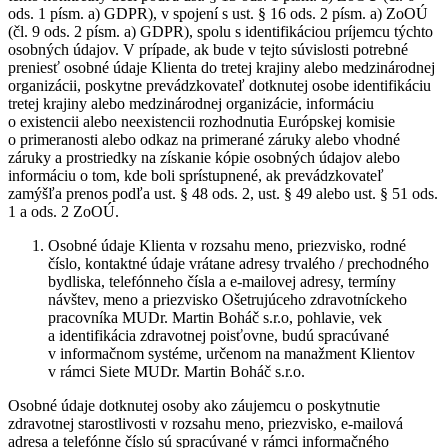
ods. 1 písm. a) GDPR), v spojení s ust. § 16 ods. 2 písm. a) ZoOÚ
(čl. 9 ods. 2 písm. a) GDPR), spolu s identifikáciou príjemcu týchto
osobných údajov. V prípade, ak bude v tejto súvislosti potrebné
preniesť osobné údaje Klienta do tretej krajiny alebo medzinárodnej
organizácii, poskytne prevádzkovateľ dotknutej osobe identifikáciu
tretej krajiny alebo medzinárodnej organizácie, informáciu
o existencii alebo neexistencii rozhodnutia Európskej komisie
o primeranosti alebo odkaz na primerané záruky alebo vhodné
záruky a prostriedky na získanie kópie osobných údajov alebo
informáciu o tom, kde boli sprístupnené, ak prevádzkovateľ
zamýšľa prenos podľa ust. § 48 ods. 2, ust. § 49 alebo ust. § 51 ods.
1 a ods. 2 ZoOÚ.
Osobné údaje Klienta v rozsahu meno, priezvisko, rodné
číslo, kontaktné údaje vrátane adresy trvalého / prechodného
bydliska, telefónneho čísla a e-mailovej adresy, termíny
návštev, meno a priezvisko Ošetrujúceho zdravotníckeho
pracovníka MUDr. Martin Boháč s.r.o, pohlavie, vek
a identifikácia zdravotnej poisťovne, budú spracúvané
v informačnom systéme, určenom na manažment Klientov
v rámci Siete MUDr. Martin Boháč s.r.o.
Osobné údaje dotknutej osoby ako záujemcu o poskytnutie
zdravotnej starostlivosti v rozsahu meno, priezvisko, e-mailová
adresa a telefónne číslo sú spracúvané v rámci informačného