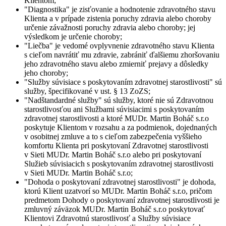
Klientom;
"
Diagnostika
" je zisťovanie a hodnotenie zdravotného stavu
Klienta a v prípade zistenia poruchy zdravia alebo choroby
určenie závažnosti poruchy zdravia alebo choroby; jej
výsledkom je určenie choroby;
"
Liečba
" je vedomé ovplyvnenie zdravotného stavu Klienta
s cieľom navrátiť mu zdravie, zabrániť ďalšiemu zhoršovaniu
jeho zdravotného stavu alebo zmierniť prejavy a dôsledky
jeho choroby;
"
Služby súvisiace s poskytovaním zdravotnej starostlivosti
" sú
služby, špecifikované v ust. § 13 ZoZS;
"
Nadštandardné služby
" sú služby, ktoré nie sú Zdravotnou
starostlivosťou ani Službami súvisiacimi s poskytovaním
zdravotnej starostlivosti a ktoré MUDr. Martin Boháč s.r.o
poskytuje Klientom v rozsahu a za podmienok, dojednaných
v osobitnej zmluve a to s cieľom zabezpečenia vyššieho
komfortu Klienta pri poskytovaní Zdravotnej starostlivosti
v Sieti MUDr. Martin Boháč s.r.o alebo pri poskytovaní
Služieb súvisiacich s poskytovaním zdravotnej starostlivosti
v Sieti MUDr. Martin Boháč s.r.o;
"
Dohoda o poskytovaní zdravotnej starostlivosti
" je dohoda,
ktorú Klient uzatvorí so MUDr. Martin Boháč s.r.o, pričom
predmetom Dohody o poskytovaní zdravotnej starostlivosti je
zmluvný záväzok MUDr. Martin Boháč s.r.o poskytovať
Klientovi Zdravotnú starostlivosť a Služby súvisiace