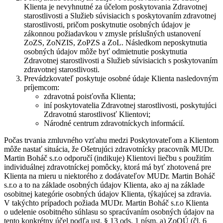
Klienta je nevyhnutné za účelom poskytovania Zdravotnej
starostlivosti a Služieb súvisiacich s poskytovaním zdravotnej
starostlivosti, pričom poskytnutie osobných údajov je
zákonnou požiadavkou v zmysle príslušných ustanovení
ZoZS, ZoNZIS, ZoPZS a ZoL. Následkom neposkytnutia
osobných údajov môže byť odmietnutie poskytnutia
Zdravotnej starostlivosti a Služieb súvisiacich s poskytovaním
zdravotnej starostlivosti.
Prevádzkovateľ poskytuje osobné údaje Klienta nasledovným
príjemcom:
zdravotná poisťovňa Klienta;
iní poskytovatelia Zdravotnej starostlivosti, poskytujúci
Zdravotnú starostlivosť Klientovi;
Národné centrum zdravotníckych informácií.
Počas trvania zmluvného vzťahu medzi Poskytovateľom a Klientom
môže nastať situácia, že Ošetrujúci zdravotnícky pracovník MUDr.
Martin Boháč s.r.o odporučí (indikuje) Klientovi liečbu s použitím
individuálnej zdravotníckej pomôcky, ktorá má byť zhotovená pre
Klienta na mieru u niektorého z dodávateľov MUDr. Martin Boháč
s.r.o a to na základe osobných údajov Klienta, ako aj na základe
osobitnej kategórie osobných údajov Klienta, týkajúcej sa zdravia.
V takýchto prípadoch požiada MUDr. Martin Boháč s.r.o Klienta
o udelenie osobitného súhlasu so spracúvaním osobných údajov na
tento konkrétny účel podľa ust. § 13 ods. 1 písm. a) ZoOÚ (čl. 6