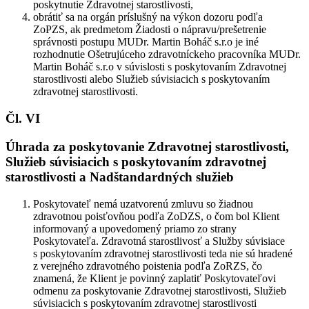
poskytnutie Zdravotnej starostlivosti,
obrátiť sa na orgán príslušný na výkon dozoru podľa
ZoPZS, ak predmetom Žiadosti o nápravu/prešetrenie
správnosti postupu MUDr. Martin Boháč s.r.o je iné
rozhodnutie Ošetrujúceho zdravotníckeho pracovníka MUDr.
Martin Boháč s.r.o v súvislosti s poskytovaním Zdravotnej
starostlivosti alebo Služieb súvisiacich s poskytovaním
zdravotnej starostlivosti.
Čl. VI
Úhrada za poskytovanie Zdravotnej starostlivosti,
Služieb súvisiacich s poskytovaním zdravotnej
starostlivosti a Nadštandardných služieb
Poskytovateľ nemá uzatvorenú zmluvu so žiadnou
zdravotnou poisťovňou podľa ZoDZS, o čom bol Klient
informovaný a upovedomený priamo zo strany
Poskytovateľa. Zdravotná starostlivosť a Služby súvisiace
s poskytovaním zdravotnej starostlivosti teda nie sú hradené
z verejného zdravotného poistenia podľa ZoRZS, čo
znamená, že Klient je povinný zaplatiť Poskytovateľovi
odmenu za poskytovanie Zdravotnej starostlivosti, Služieb
súvisiacich s poskytovaním zdravotnej starostlivosti