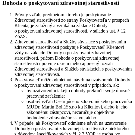
Dohoda o poskytovaní zdravotnej starostlivosti
Právny vzťah, predmetom ktorého je poskytovanie
Zdravotnej starostlivosti zo strany Poskytovateľa v prospech
Klienta, je založený a vzniká na základe Dohody
o poskytovaní zdravotnej starostlivosti, v súlade s ust. § 12
ZoZS.
Zdravotnú starostlivosť a Služby súvisiace s poskytovaním
zdravotnej starostlivosti poskytuje Poskytovateľ Klientovi
vždy na základe Dohody o poskytovaní zdravotnej
starostlivosti, pričom Dohoda o poskytovaní zdravotnej
starostlivosti upravuje okrem iného aj presný rozsah
Zdravotnej starostlivosti a Služieb súvisiacich s poskytovaním
zdravotnej starostlivosti.
Poskytovateľ môže odmietnuť návrh na uzatvorenie Dohody
o poskytovaní zdravotnej starostlivosti v prípadoch, ak:
by uzatvorením takejto dohody prekročil svoje únosné
pracovné zaťaženie;
osobný vzťah Ošetrujúceho zdravotníckeho pracovníka
MUDr. Martin Boháč s.r.o ku Klientovi, alebo k jeho
zákonnému zástupcovi, nezaručuje objektívne
hodnotenie zdravotného stavu, alebo
V prípade, ak Poskytovateľ odmietne návrh na uzatvorenie
Dohody o poskytovaní zdravotnej starostlivosti z niektorého
z dôvodov, špecifikovaných v čl. 2.3 VOP, je osoba, vo