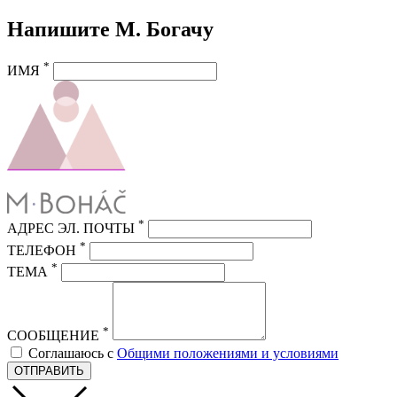
Напишите М. Богачу
*
ИМЯ
*
АДРЕС ЭЛ. ПОЧТЫ
*
ТЕЛЕФОН
*
ТЕМА
*
СООБЩЕНИЕ
Соглашаюсь с
Общими положениями и условиями