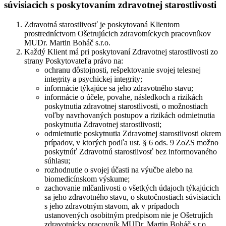
súvisiacich s poskytovaním zdravotnej starostlivosti
Zdravotná starostlivosť je poskytovaná Klientom
prostredníctvom Ošetrujúcich zdravotníckych pracovníkov
MUDr. Martin Boháč s.r.o.
Každý Klient má pri poskytovaní Zdravotnej starostlivosti zo
strany Poskytovateľa právo na:
ochranu dôstojnosti, rešpektovanie svojej telesnej
integrity a psychickej integrity;
informácie týkajúce sa jeho zdravotného stavu;
informácie o účele, povahe, následkoch a rizikách
poskytnutia zdravotnej starostlivosti, o možnostiach
voľby navrhovaných postupov a rizikách odmietnutia
poskytnutia Zdravotnej starostlivosti;
odmietnutie poskytnutia Zdravotnej starostlivosti okrem
prípadov, v ktorých podľa ust. § 6 ods. 9 ZoZS možno
poskytnúť Zdravotnú starostlivosť bez informovaného
súhlasu;
rozhodnutie o svojej účasti na výučbe alebo na
biomedicínskom výskume;
zachovanie mlčanlivosti o všetkých údajoch týkajúcich
sa jeho zdravotného stavu, o skutočnostiach súvisiacich
s jeho zdravotným stavom, ak v prípadoch
ustanovených osobitným predpisom nie je Ošetrujích
zdravotnícky pracovník MUDr. Martin Boháč s.r.o