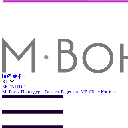
RU
SK
EN
IT
DE
М. Богач
Процедуры
Галерея
Рецензии
MB Clinic
Контакт