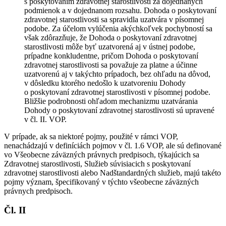
s poskytovaním zdravotnej starostlivosti za dojednaných
podmienok a v dojednanom rozsahu. Dohoda o poskytovaní
zdravotnej starostlivosti sa spravidla uzatvára v písomnej
podobe. Za účelom vylúčenia akýchkoľvek pochybností sa
však zdôrazňuje, že Dohoda o poskytovaní zdravotnej
starostlivosti môže byť uzatvorená aj v ústnej podobe,
prípadne konkludentne, pričom Dohoda o poskytovaní
zdravotnej starostlivosti sa považuje za platne a účinne
uzatvorenú aj v takýchto prípadoch, bez ohľadu na dôvod,
v dôsledku ktorého nedošlo k uzatvoreniu Dohody
o poskytovaní zdravotnej starostlivosti v písomnej podobe.
Bližšie podrobnosti ohľadom mechanizmu uzatvárania
Dohody o poskytovaní zdravotnej starostlivosti sú upravené
v čl. II. VOP.
V prípade, ak sa niektoré pojmy, použité v rámci VOP,
nenachádzajú v definíciách pojmov v čl. 1.6 VOP, ale sú definované
vo Všeobecne záväzných právnych predpisoch, týkajúcich sa
Zdravotnej starostlivosti, Služieb súvisiacich s poskytovaní
zdravotnej starostlivosti alebo Nadštandardných služieb, majú takéto
pojmy význam, špecifikovaný v týchto všeobecne záväzných
právnych predpisoch.
Čl. II