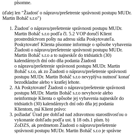
písomne.
(ďalej len "
Žiadosť o nápravu/prešetrenie správnosti postupu MUDr.
Martin Boháč s.r.o
")
Žiadosť o nápravu/prešetrenie správnosti postupu MUDr.
Martin Boháč s.r.o podľa čl. 5.2 VOP doručí Klient
prostredníctvom pošty na adresu sídla Poskytovateľa.
Poskytovateľ Klienta písomne informuje o spôsobe vybavenia
Žiadosti o nápravu/prešetrenie správnosti postupu MUDr.
Martin Boháč s.r.o a to najneskôr do tridsiatich (30)
kalendárnych dní odo dňa podania Žiadosti
o nápravu/prešetrenie správnosti postupu MUDr. Martin
Boháč s.r.o, ak zo Žiadosti o nápravu/prešetrenie správnosti
postupu MUDr. Martin Boháč s.r.o nevyplýva nutnosť konať
bezodkladne alebo v kratšej lehote.
Ak Poskytovateľ Žiadosti o nápravu/prešetrenie správnosti
postupu MUDr. Martin Boháč s.r.o nevyhovie alebo
neinformuje Klienta o spôsobe jej vybavenia najneskôr do
tridsiatich (30) kalendárnych dní odo dňa jej podania
Klientom, má Klient právo:
požiadať Úrad pre dohľad nad zdravotnou starostlivosťou o
vykonanie dohľadu podľa ust. § 18 ods.1 písm. b)
ZoDZS, ak predmetom Žiadosti o nápravu/prešetrenie
správnosti postupu MUDr. Martin Boháč s.r.o je správne