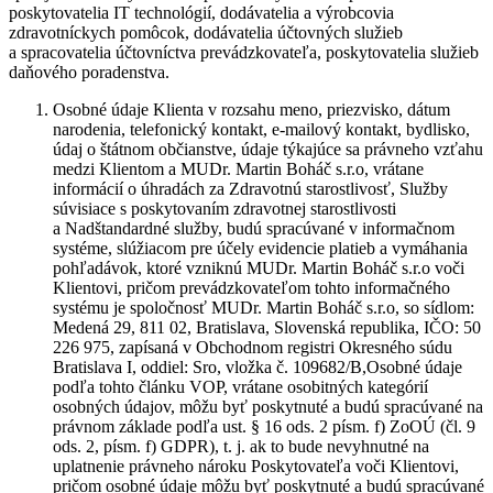
poskytovatelia IT technológií, dodávatelia a výrobcovia
zdravotníckych pomôcok, dodávatelia účtovných služieb
a spracovatelia účtovníctva prevádzkovateľa, poskytovatelia služieb
daňového poradenstva.
Osobné údaje Klienta v rozsahu meno, priezvisko, dátum
narodenia, telefonický kontakt, e-mailový kontakt, bydlisko,
údaj o štátnom občianstve, údaje týkajúce sa právneho vzťahu
medzi Klientom a MUDr. Martin Boháč s.r.o, vrátane
informácií o úhradách za Zdravotnú starostlivosť, Služby
súvisiace s poskytovaním zdravotnej starostlivosti
a Nadštandardné služby, budú spracúvané v informačnom
systéme, slúžiacom pre účely evidencie platieb a vymáhania
pohľadávok, ktoré vzniknú MUDr. Martin Boháč s.r.o voči
Klientovi, pričom prevádzkovateľom tohto informačného
systému je spoločnosť MUDr. Martin Boháč s.r.o, so sídlom:
Medená 29, 811 02, Bratislava, Slovenská republika, IČO: 50
226 975, zapísaná v Obchodnom registri Okresného súdu
Bratislava I, oddiel: Sro, vložka č. 109682/B,Osobné údaje
podľa tohto článku VOP, vrátane osobitných kategórií
osobných údajov, môžu byť poskytnuté a budú spracúvané na
právnom základe podľa ust. § 16 ods. 2 písm. f) ZoOÚ (čl. 9
ods. 2, písm. f) GDPR), t. j. ak to bude nevyhnutné na
uplatnenie právneho nároku Poskytovateľa voči Klientovi,
pričom osobné údaje môžu byť poskytnuté a budú spracúvané