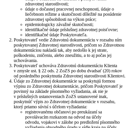
zdravotnej starostlivosti;
údaje o dočasnej pracovnej neschopnosti, údaje o
liečebnom režime a skutočnosti dôležité na posúdenie
zdravotnej spôsobilosti na výkon práce;
epidemiologicky závažné skutočnosti;
identifikačné údaje príslušnej zdravotnej poisťovne;
identifikačné údaje Poskytovateľa.
Poskytovateľ vedie Zdravotnú dokumentáciu v rozsahu ním
poskytovanej Zdravotnej starostlivosti, pričom so Zdravotnou
dokumentáciou nakladá tak, aby nedošlo k jej strate,
poškodeniu, zničeniu, alebo zneužitiu, a to aj počas jej
uchovávania.
Poskytovateľ uchováva Zdravotnú dokumentáciu Klienta
v zmysle ust. § 22 ods. 2 ZoZS po dobu dvadsať (20) rokov
od posledného poskytnutia Zdravotnej starostlivosti Klientovi.
Údaje zo Zdravotnej dokumentácie sa poskytujú formou
výpisu zo Zdravotnej dokumentácie, pričom Poskytovateľ je
povinný na základe písomného vyžiadania, ak nie je
v príslušných ustanoveniach ZoZS ustanovené inak,
poskytnúť výpis zo Zdravotnej dokumentácie v rozsahu,
ktorý priamo súvisí s účelom vyžiadania:
registrovanému občanovi po preukázaní sa
povolávacím rozkazom na odvod na účely
odvodu, vojakovi v zálohe po predložení písomného
vyžiadania obvodného úradu v sídle kraja na účely