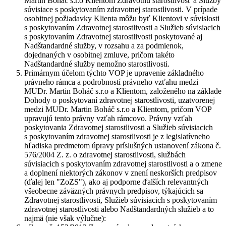
Martin Boháč s.r.o Klientom Zdravotnú starostlivosť a Služby
súvisiace s poskytovaním zdravotnej starostlivosti. V prípade
osobitnej požiadavky Klienta môžu byť Klientovi v súvislosti
s poskytovaním Zdravotnej starostlivosti a Služieb súvisiacich
s poskytovaním Zdravotnej starostlivosti poskytované aj
Nadštandardné služby, v rozsahu a za podmienok,
dojednaných v osobitnej zmluve, pričom takéto
Nadštandardné služby nemožno starostlivosti.
Primárnym účelom týchto VOP je upravenie základného
právneho rámca a podrobností právneho vzťahu medzi
MUDr. Martin Boháč s.r.o a Klientom, založeného na základe
Dohody o poskytovaní zdravotnej starostlivosti, uzatvorenej
medzi MUDr. Martin Boháč s.r.o a Klientom, pričom VOP
upravujú tento právny vzťah rámcovo. Právny vzťah
poskytovania Zdravotnej starostlivosti a Služieb súvisiacich
s poskytovaním zdravotnej starostlivosti je z legislatívneho
hľadiska predmetom úpravy príslušných ustanovení zákona č.
576/2004 Z. z. o zdravotnej starostlivosti, službách
súvisiacich s poskytovaním zdravotnej starostlivosti a o zmene
a doplnení niektorých zákonov v znení neskorších predpisov
(ďalej len "
ZoZS
"), ako aj podporne ďalších relevantných
všeobecne záväzných právnych predpisov, týkajúcich sa
Zdravotnej starostlivosti, Služieb súvisiacich s poskytovaním
zdravotnej starostlivosti alebo Nadštandardných služieb a to
najmä (nie však výlučne):