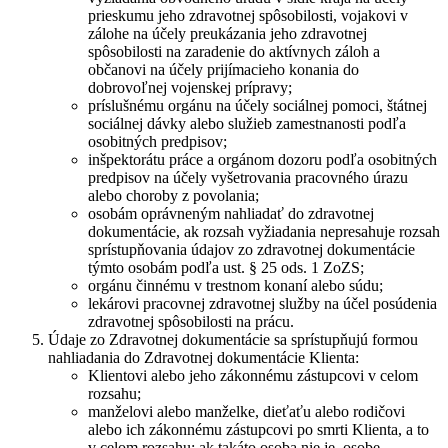
prieskumu jeho zdravotnej spôsobilosti, vojakovi v
zálohe na účely preukázania jeho zdravotnej
spôsobilosti na zaradenie do aktívnych záloh a
občanovi na účely prijímacieho konania do
dobrovoľnej vojenskej prípravy;
príslušnému orgánu na účely sociálnej pomoci, štátnej
sociálnej dávky alebo služieb zamestnanosti podľa
osobitných predpisov;
inšpektorátu práce a orgánom dozoru podľa osobitných
predpisov na účely vyšetrovania pracovného úrazu
alebo choroby z povolania;
osobám oprávneným nahliadať do zdravotnej
dokumentácie, ak rozsah vyžiadania nepresahuje rozsah
sprístupňovania údajov zo zdravotnej dokumentácie
týmto osobám podľa ust. § 25 ods. 1 ZoZS;
orgánu činnému v trestnom konaní alebo súdu;
lekárovi pracovnej zdravotnej služby na účel posúdenia
zdravotnej spôsobilosti na prácu.
Údaje zo Zdravotnej dokumentácie sa sprístupňujú formou
nahliadania do Zdravotnej dokumentácie Klienta:
Klientovi alebo jeho zákonnému zástupcovi v celom
rozsahu;
manželovi alebo manželke, dieťaťu alebo rodičovi
alebo ich zákonnému zástupcovi po smrti Klienta, a to
v celom rozsahu; ak takáto osoba nie je, osobe