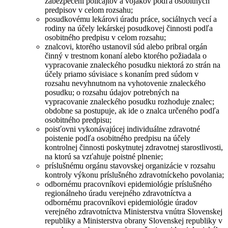
zabezpečení policajtov a vojakov podľa osobitných
predpisov v celom rozsahu;
posudkovému lekárovi úradu práce, sociálnych vecí a
rodiny na účely lekárskej posudkovej činnosti podľa
osobitného predpisu v celom rozsahu;
znalcovi, ktorého ustanovil súd alebo pribral orgán
činný v trestnom konaní alebo ktorého požiadala o
vypracovanie znaleckého posudku niektorá zo strán na
účely priamo súvisiace s konaním pred súdom v
rozsahu nevyhnutnom na vyhotovenie znaleckého
posudku; o rozsahu údajov potrebných na
vypracovanie znaleckého posudku rozhoduje znalec;
obdobne sa postupuje, ak ide o znalca určeného podľa
osobitného predpisu;
poisťovni vykonávajúcej individuálne zdravotné
poistenie podľa osobitného predpisu na účely
kontrolnej činnosti poskytnutej zdravotnej starostlivosti,
na ktorú sa vzťahuje poistné plnenie;
príslušnému orgánu stavovskej organizácie v rozsahu
kontroly výkonu príslušného zdravotníckeho povolania;
odbornému pracovníkovi epidemiológie príslušného
regionálneho úradu verejného zdravotníctva a
odbornému pracovníkovi epidemiológie úradov
verejného zdravotníctva Ministerstva vnútra Slovenskej
republiky a Ministerstva obrany Slovenskej republiky v