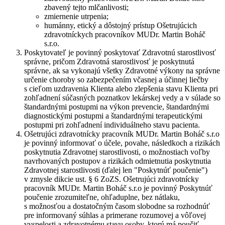
zbavený tejto mlčanlivosti;
zmiernenie utrpenia;
humánny, etický a dôstojný prístup Ošetrujúcich
zdravotníckych pracovníkov MUDr. Martin Boháč
s.r.o.
Poskytovateľ je povinný poskytovať Zdravotnú starostlivosť
správne, pričom Zdravotná starostlivosť je poskytnutá
správne, ak sa vykonajú všetky Zdravotné výkony na správne
určenie choroby so zabezpečením včasnej a účinnej liečby
s cieľom uzdravenia Klienta alebo zlepšenia stavu Klienta pri
zohľadnení súčasných poznatkov lekárskej vedy a v súlade so
štandardnými postupmi na výkon prevencie, štandardnými
diagnostickými postupmi a štandardnými terapeutickými
postupmi pri zohľadnení individuálneho stavu pacienta.
Ošetrujúci zdravotnícky pracovník MUDr. Martin Boháč s.r.o
je povinný informovať o účele, povahe, následkoch a rizikách
poskytnutia Zdravotnej starostlivosti, o možnostiach voľby
navrhovaných postupov a rizikách odmietnutia poskytnutia
Zdravotnej starostlivosti (ďalej len "
Poskytnúť poučenie
")
v zmysle dikcie ust. § 6 ZoZS. Ošetrujúci zdravotnícky
pracovník MUDr. Martin Boháč s.r.o je povinný Poskytnúť
poučenie zrozumiteľne, ohľaduplne, bez nátlaku,
s možnosťou a dostatočným časom slobodne sa rozhodnúť
pre informovaný súhlas a primerane rozumovej a vôľovej
vyspelosti a zdravotnému stavu osoby, ktorú má poučiť.