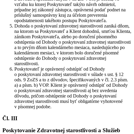
vzťahu ku ktorej Poskytovateľ takýto návrh odmietol,
prípadne jej zákonný zástupca, oprávnená podať podnet na
príslušný samosprávny kraj za účelom preverenia
opodstatnenosti takéhoto postupu Poskytovateľa.
Dohoda o poskytovaní zdravotnej starostlivosti zaniká dňom,
na ktorom sa Poskytovateľ a Klient dohodnú, smrťou Klienta,
zánikom Poskytovateľa, alebo po doručení písomného
odstúpenia od Dohody o poskytovaní zdravotnej starostlivosti
a to prvým dňom kalendárneho mesiaca, nasledujúceho po
kalendárnom mesiaci, v ktorom bolo doručené písomné
odstúpenie do Dohody o poskytovaní zdravotnej
starostlivosti.
Poskytovateľ je oprávnený odstúpiť od Dohody
o poskytovaní zdravotnej starostlivosti v súlade s ust. § 12
ods. 9 ZoZS a to z dôvodov, špecifikovaných v čl. 2.3 písm.
a) a písm. b) VOP. Klient je oprávnený odstúpiť od Dohody
o poskytovaní zdravotnej starostlivosti aj bez uvedenia
dôvodu, pričom odstúpenie od Dohody o poskytovaní
zdravotnej starostlivosti musí byť obligatórne vyhotovené
v písomnej podobe.
Čl. III
Poskytovanie Zdravotnej starostlivosti a Služieb