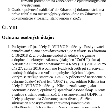
rozsahu potrebnom na zabezpečenie epidemiologického
vyšetrovania.
Osoba oprávnená nahliadať do Zdravotnej dokumentácie má
právo robiť si na mieste výpisky alebo kópie zo Zdravotnej
dokumentácie v rozsahu, stanovenom v ZoZS.
Čl. VIII
Ochrana osobných údajov
Poskytovateľ (na účely čl. VIII VOP môže byť Poskytovateľ
označovaný aj ako "prevádzkovateľ") je v súlade so zákonom
č. 18/2018 Z. z. o ochrane osobných údajov a o zmene
a doplnení niektorých zákonov (ďalej len "
ZoOÚ
") ako aj
Nariadenia Európskeho parlamentu a Rady (EÚ) 2016/679 zo
dňa 27. apríla 2016 o ochrane fyzických osôb pri spracúvaní
osobných údajov a o voľnom pohybe takýchto údajov,
ktorým sa zrušuje smernica 95/46/ES (všeobecné nariadenie o
ochrane údajov) (ďalej len "
DPR
") aj bez súhlasu Klienta (na
účely čl. VIII VOP môže byť Klient označovaný aj ako
"dotknutá osoba") oprávnený spracúvať osobné údaje Klienta
v súlade s ustanoveniami ZoOÚ a ustanoveniami GDPR na
účely poskytovania Zdravotnej starostlivosti, Služieb
súvisiacich s poskytovaním zdravotnej starostlivosti
a Nadštandardných služieb, pričom spracúvanie osobných