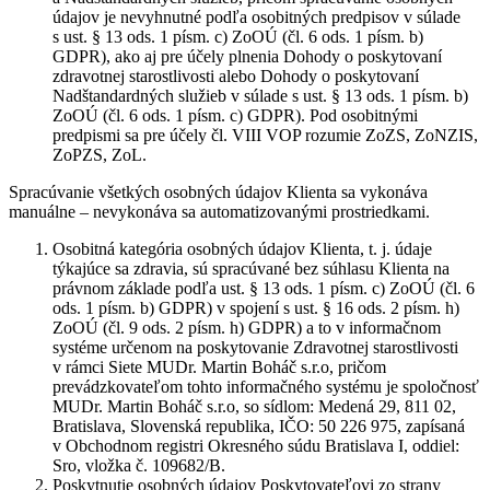
údajov je nevyhnutné podľa osobitných predpisov v súlade
s ust. § 13 ods. 1 písm. c) ZoOÚ (čl. 6 ods. 1 písm. b)
GDPR), ako aj pre účely plnenia Dohody o poskytovaní
zdravotnej starostlivosti alebo Dohody o poskytovaní
Nadštandardných služieb v súlade s ust. § 13 ods. 1 písm. b)
ZoOÚ (čl. 6 ods. 1 písm. c) GDPR). Pod osobitnými
predpismi sa pre účely čl. VIII VOP rozumie ZoZS, ZoNZIS,
ZoPZS, ZoL.
Spracúvanie všetkých osobných údajov Klienta sa vykonáva
manuálne – nevykonáva sa automatizovanými prostriedkami.
Osobitná kategória osobných údajov Klienta, t. j. údaje
týkajúce sa zdravia, sú spracúvané bez súhlasu Klienta na
právnom základe podľa ust. § 13 ods. 1 písm. c) ZoOÚ (čl. 6
ods. 1 písm. b) GDPR) v spojení s ust. § 16 ods. 2 písm. h)
ZoOÚ (čl. 9 ods. 2 písm. h) GDPR) a to v informačnom
systéme určenom na poskytovanie Zdravotnej starostlivosti
v rámci Siete MUDr. Martin Boháč s.r.o, pričom
prevádzkovateľom tohto informačného systému je spoločnosť
MUDr. Martin Boháč s.r.o, so sídlom: Medená 29, 811 02,
Bratislava, Slovenská republika, IČO: 50 226 975, zapísaná
v Obchodnom registri Okresného súdu Bratislava I, oddiel:
Sro, vložka č. 109682/B.
Poskytnutie osobných údajov Poskytovateľovi zo strany