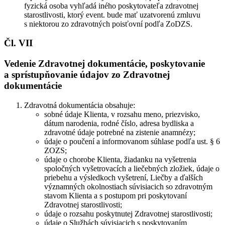
fyzická osoba vyhľadá iného poskytovateľa zdravotnej
starostlivosti, ktorý event. bude mať uzatvorenú zmluvu
s niektorou zo zdravotných poisťovní podľa ZoDZS.
Čl. VII
Vedenie Zdravotnej dokumentácie, poskytovanie
a sprístupňovanie údajov zo Zdravotnej
dokumentácie
Zdravotná dokumentácia obsahuje:
sobné údaje Klienta, v rozsahu meno, priezvisko,
dátum narodenia, rodné číslo, adresa bydliska a
zdravotné údaje potrebné na zistenie anamnézy;
údaje o poučení a informovanom súhlase podľa ust. § 6
ZOZS;
údaje o chorobe Klienta, žiadanku na vyšetrenia
spoločných vyšetrovacích a liečebných zložiek, údaje o
priebehu a výsledkoch vyšetrení, Liečby a ďalších
významných okolnostiach súvisiacich so zdravotným
stavom Klienta a s postupom pri poskytovaní
Zdravotnej starostlivosti;
údaje o rozsahu poskytnutej Zdravotnej starostlivosti;
údaje o Službách súvisiacich s poskytovaním