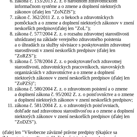
zákona č. 153/2013 Z. z. o národnom zdravotníckom
informačnom systéme a o zmene a doplnení niektorých
zákonov (ďalej len "
ZoNZIS
");
zákon č. 362/2011 Z. z. o liekoch a zdravotníckych
pomôckach a o zmene a doplnení niektorých zákonov v znení
neskorších predpisov(ďalej len "
ZoL
");
zákona č. 577/2004 Z. z. o rozsahu zdravotnej starostlivosti
uhrádzanej na základe verejného zdravotného poistenia
a o úhradách za služby súvisiace s poskytovaním zdravotnej
starostlivosti v znení neskorších predpisov (ďalej len
"
ZoRZS
");
zákona č. 578/2004 Z. z. o poskytovateľoch zdravotnej
starostlivosti, zdravotníckych pracovníkoch, stavovských
organizáciách v zdravotníctve a o zmene a doplnení
niektorých zákonov v znení neskorších predpisov (ďalej len
"
ZoPZS
)";
zákona č. 580/2004 Z. z. o zdravotnom poistení a o zmene
a doplnení zákona č. 95/2002 Z. z. o poisťovníctve a o zmene
a doplnení niektorých zákonov v znení neskorších predpisov;
zákona č. 581/2004 Z. z. o zdravotných poisťovniach,
dohľade nad zdravotnou starostlivosťou a o zmene a doplnení
niektorých zákonov v znení neskorších predpisov (ďalej len
"
ZoDZS
").
(ďalej len "
Všeobecne záväzné právne predpisy týkajúce sa